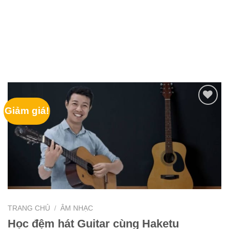
Giảm giá!
TRANG CHỦ
/
ÂM NHẠC
Học đệm hát Guitar cùng Haketu