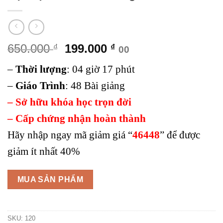
Giá
Giá
650.000
199.000
₫
₫
00
gốc
hiện
–
Thời lượng
:
04 giờ 17 phút
là:
tại
650.000 ₫.
là:
–
Giáo Trình
:
48 Bài giảng
199.000 ₫.
– Sở hữu khóa học trọn đời
– Cấp chứng nhận hoàn thành
Hãy nhập ngay mã giảm giá “
46448
” để được
giảm ít nhất 40%
MUA SẢN PHẨM
SKU:
120