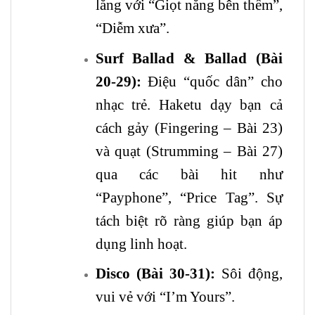
lắng với “Giọt nắng bên thềm”,
“Diễm xưa”.
Surf Ballad & Ballad (Bài
20-29):
Điệu “quốc dân” cho
nhạc trẻ. Haketu dạy bạn cả
cách gảy (Fingering – Bài 23)
và quạt (Strumming – Bài 27)
qua các bài hit như
“Payphone”, “Price Tag”. Sự
tách biệt rõ ràng giúp bạn áp
dụng linh hoạt.
Disco (Bài 30-31):
Sôi động,
vui vẻ với “I’m Yours”.