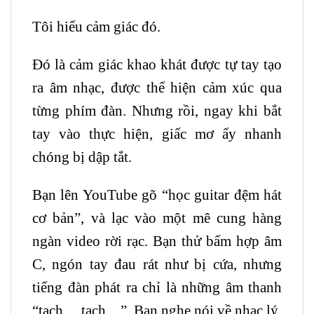
Tôi hiểu cảm giác đó.
Đó là cảm giác khao khát được tự tay tạo
ra âm nhạc, được thể hiện cảm xúc qua
từng phím đàn. Nhưng rồi, ngay khi bắt
tay vào thực hiện, giấc mơ ấy nhanh
chóng bị dập tắt.
Bạn lên YouTube gõ “học guitar đệm hát
cơ bản”, và lạc vào một mê cung hàng
ngàn video rời rạc. Bạn thử bấm hợp âm
C, ngón tay đau rát như bị cứa, nhưng
tiếng đàn phát ra chỉ là những âm thanh
“tạch… tạch…”. Bạn nghe nói về nhạc lý,