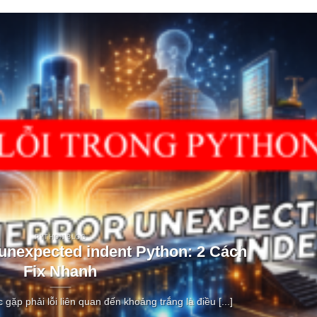
PYTHON BLOG
 unexpected indent Python: 2 Cách
Fix Nhanh
c gặp phải lỗi liên quan đến khoảng trắng là điều [...]