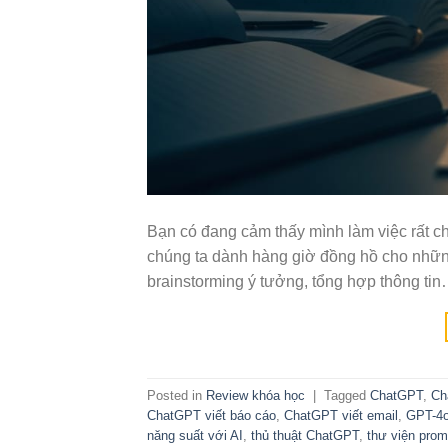
Bạn có đang cảm thấy mình làm việc rất c
chúng ta dành hàng giờ đồng hồ cho những c
brainstorming ý tưởng, tổng hợp thông ti
Posted in
Review khóa học
|
Tagged
ChatGPT
,
Ch
ChatGPT viết báo cáo
,
ChatGPT viết email
,
GPT-4
năng suất với AI
,
thủ thuật ChatGPT
,
thư viện prom