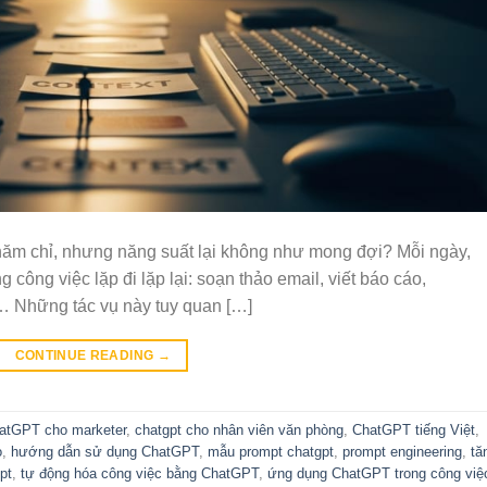
hăm chỉ, nhưng năng suất lại không như mong đợi? Mỗi ngày,
ông việc lặp đi lặp lại: soạn thảo email, viết báo cáo,
n… Những tác vụ này tuy quan […]
CONTINUE READING
→
atGPT cho marketer
,
chatgpt cho nhân viên văn phòng
,
ChatGPT tiếng Việt
,
o
,
hướng dẫn sử dụng ChatGPT
,
mẫu prompt chatgpt
,
prompt engineering
,
tă
pt
,
tự động hóa công việc bằng ChatGPT
,
ứng dụng ChatGPT trong công việ