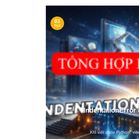
03
Th4
ong
IndentationError
Khi viết code Python, việ