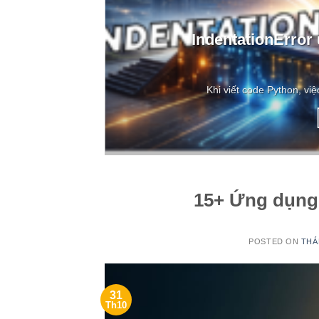
ong
IndentationError
Khi viết code Python, việ
15+ Ứng dụng
POSTED ON
THÁ
31
Th10