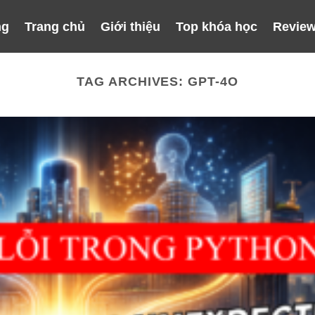
ng
Trang chủ
Giới thiệu
Top khóa học
Review
TAG ARCHIVES:
GPT-4O