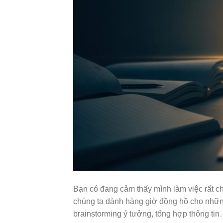
Bạn có đang cảm thấy mình làm việc rất c
chúng ta dành hàng giờ đồng hồ cho những c
brainstorming ý tưởng, tổng hợp thông ti