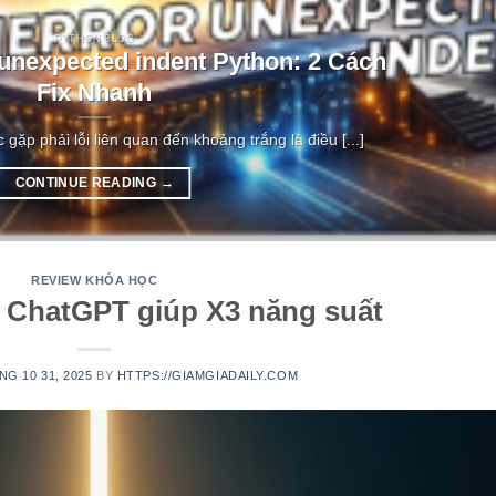
PYTHON BLOG
 unexpected indent Python: 2 Cách
Fix Nhanh
c gặp phải lỗi liên quan đến khoảng trắng là điều [...]
CONTINUE READING
→
REVIEW KHÓA HỌC
 ChatGPT giúp X3 năng suất
NG 10 31, 2025
BY
HTTPS://GIAMGIADAILY.COM