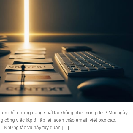
hăm chỉ, nhưng năng suất lại không như mong đợi? Mỗi ngày,
ông việc lặp đi lặp lại: soạn thảo email, viết báo cáo,
n… Những tác vụ này tuy quan […]