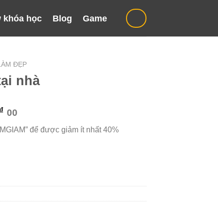
 khóa học
Blog
Game
LÀM ĐẸP
ại nhà
Giá
₫
00
hiện
“MGIAM” để được giảm ít nhất 40%
tại
₫.
là:
599.000 ₫.