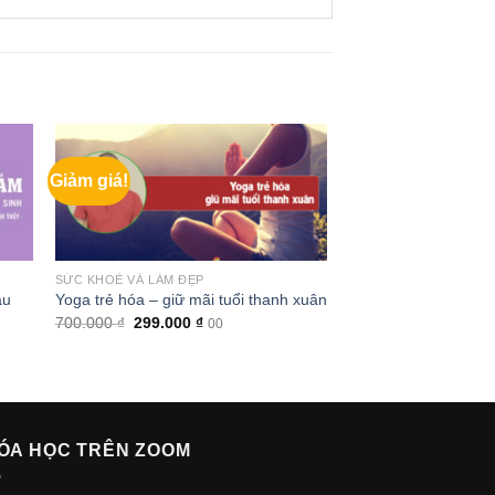
Giảm giá!
SỨC KHOẺ VÀ LÀM ĐẸP
au
Yoga trẻ hóa – giữ mãi tuổi thanh xuân
Giá
Giá
700.000
₫
299.000
₫
00
gốc
hiện
là:
tại
700.000 ₫.
là:
299.000 ₫.
ÓA HỌC TRÊN ZOOM