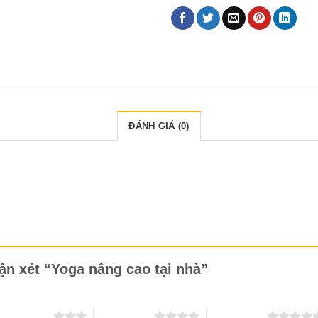
ĐÁNH GIÁ (0)
hận xét “Yoga nâng cao tại nhà”
 trên 5 sao
4 trên 5 sao
5 trên 5 sao