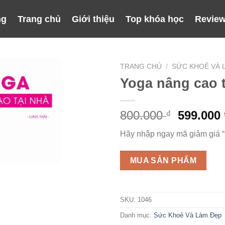
ng
Trang chủ
Giới thiệu
Top khóa học
Review
TRANG CHỦ
/
SỨC KHOẺ VÀ 
Yoga nâng cao t
Giá
800.000
599.000
₫
gốc
Hãy nhập ngay mã giảm giá 
là:
800.000 
MUA SẢN PHẨM
SKU:
1046
Danh mục:
Sức Khoẻ Và Làm Đẹp