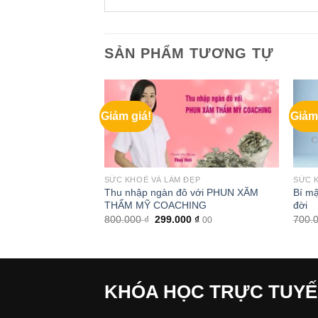
SẢN PHẨM TƯƠNG TỰ
Giảm giá!
Giảm
ĐẸP
SỨC KHOẺ VÀ LÀM ĐẸP
SỨC 
 cho mẹ khỏe, bé
Thu nhập ngàn đô với PHUN XĂM
Bí mậ
THẨM MỸ COACHING
đời
Giá
Giá
Giá
0
₫
800.000
₫
299.000
₫
700.
00
00
hiện
gốc
hiện
tại
là:
tại
 ₫.
là:
800.000 ₫.
là:
399.000 ₫.
299.000 ₫.
KHÓA HỌC TRỰC TUY