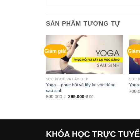
SẢN PHẨM TƯƠNG TỰ
Giảm giá!
Giảm
ĐẸP
SỨC KHOẺ VÀ LÀM ĐẸP
SỨC 
ỏe mạnh, con an
Yoga – phục hồi và lấy lại vóc dáng
Yoga 
sau sinh
700.
Giá
Giá
Giá
0
₫
800.000
₫
299.000
₫
00
00
hiện
gốc
hiện
tại
là:
tại
 ₫.
là:
800.000 ₫.
là:
299.000 ₫.
299.000 ₫.
KHÓA HỌC TRỰC TUY