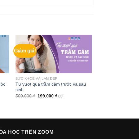
Giảm giá!
SỨC KHOẺ VÀ LÀM ĐẸP
uộc
Tự vượt qua trầm cảm trước và sau
sinh
Giá
Giá
500.000
₫
199.000
₫
00
gốc
hiện
là:
tại
500.000 ₫.
là:
199.000 ₫.
ÓA HỌC TRÊN ZOOM