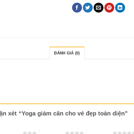
ĐÁNH GIÁ (0)
hận xét “Yoga giảm cân cho vẻ đẹp toàn diện”
 trên 5 sao
4 trên 5 sao
5 trên 5 sao