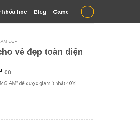
 khóa học
Blog
Game
LÀM ĐẸP
cho vẻ đẹp toàn diện
Giá
₫
00
hiện
“MGIAM” để được giảm ít nhất 40%
tại
₫.
là:
399.000 ₫.