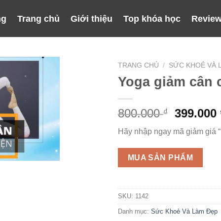
ng
Trang chủ
Giới thiệu
Top khóa học
Review
TRANG CHỦ
/
SỨC KHOẺ VÀ 
Yoga giảm cân 
Giá
800.000
399.000
₫
gốc
Hãy nhập ngay mã giảm giá 
là:
800.000 
MUA SẢN PHẨM
SKU:
1142
Danh mục:
Sức Khoẻ Và Làm Đẹp