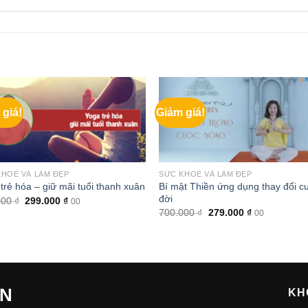
 giá!
Giảm giá!
KHOẺ VÀ LÀM ĐẸP
SỨC KHOẺ VÀ LÀM ĐẸP
Bí mật Thiền ứng dụng thay đổi c
trẻ hóa – giữ mãi tuổi thanh xuân
đời
Giá
Giá
000
₫
299.000
₫
00
gốc
hiện
Giá
Giá
700.000
₫
279.000
₫
00
là:
tại
gốc
hiện
700.000 ₫.
là:
là:
tại
299.000 ₫.
700.000 ₫.
là:
279.000 ₫.
ẾN
KH