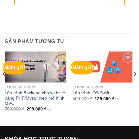
SẢN PHẨM TƯƠNG TỰ
Giảm giá!
Giảm giá!
LẬP TRÌNH & CNTT
LẬP TRÌNH & CNTT
Lập trình Backend cho website
Lập trình iOS Swift
bằng PHP/Mysql theo mô hình
Giá
Giá
500.000
₫
129.000
₫
00
gốc
hiện
MVC
là:
tại
Giá
Giá
700.000
₫
299.000
₫
00
500.000 ₫.
là:
gốc
hiện
129.000 ₫.
là:
tại
₫.
700.000 ₫.
là:
299.000 ₫.
KHÓA HỌC TRỰC TUYẾN