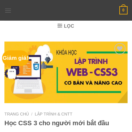
Skip
0
to
content
LỌC
Giảm giá!
TRANG CHỦ
/
LẬP TRÌNH & CNTT
Học CSS 3 cho người mới bắt đầu