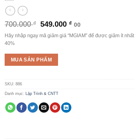
Giá
Giá
700.000
549.000
₫
₫
00
gốc
hiện
Hãy nhập ngay mã giảm giá “MGIAM” để được giảm ít nhất
là:
tại
40%
700.000 ₫.
là:
549.000 ₫.
MUA SẢN PHẨM
SKU:
886
Danh mục:
Lập Trình & CNTT