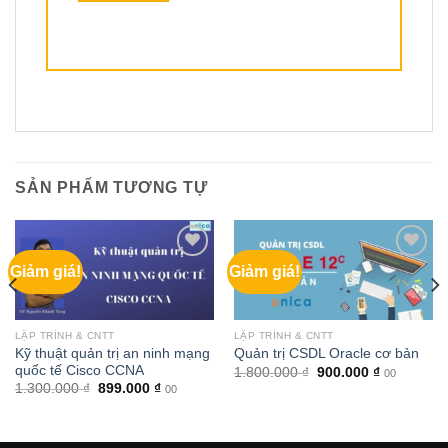
SẢN PHẨM TƯƠNG TỰ
Giảm giá!
Giảm giá!
LẬP TRÌNH & CNTT
LẬP TRÌNH & CNTT
Kỹ thuật quản trị an ninh mạng
Quản trị CSDL Oracle cơ bản
quốc tế Cisco CCNA
Giá
Giá
1.800.000
₫
900.000
₫
00
gốc
hiện
Giá
Giá
1.300.000
₫
899.000
₫
00
là:
tại
gốc
hiện
1.800.000 ₫.
là:
là:
tại
900.000 ₫.
1.300.000 ₫.
là:
899.000 ₫.