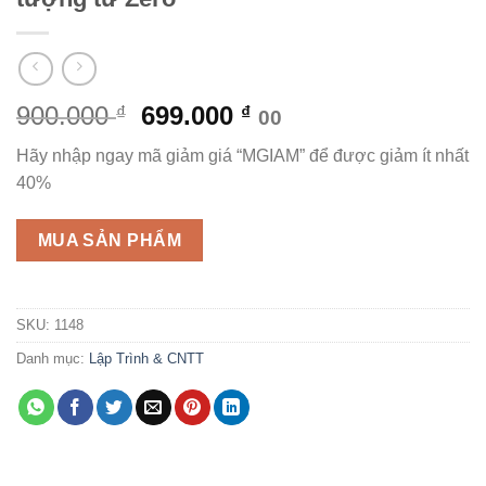
Giá
Giá
900.000
699.000
₫
₫
00
gốc
hiện
Hãy nhập ngay mã giảm giá “MGIAM” để được giảm ít nhất
là:
tại
40%
900.000 ₫.
là:
699.000 ₫.
MUA SẢN PHẨM
SKU:
1148
Danh mục:
Lập Trình & CNTT