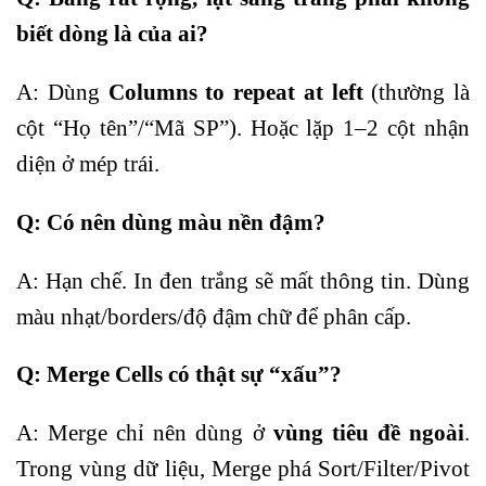
biết dòng là của ai?
A: Dùng
Columns to repeat at left
(thường là
cột “Họ tên”/“Mã SP”). Hoặc lặp 1–2 cột nhận
diện ở mép trái.
Q: Có nên dùng màu nền đậm?
A: Hạn chế. In đen trắng sẽ mất thông tin. Dùng
màu nhạt/borders/độ đậm chữ để phân cấp.
Q: Merge Cells có thật sự “xấu”?
A: Merge chỉ nên dùng ở
vùng tiêu đề ngoài
.
Trong vùng dữ liệu, Merge phá Sort/Filter/Pivot