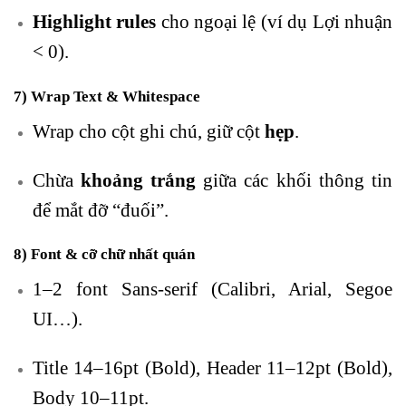
Highlight rules
cho ngoại lệ (ví dụ Lợi nhuận
< 0).
7) Wrap Text & Whitespace
Wrap cho cột ghi chú, giữ cột
hẹp
.
Chừa
khoảng trắng
giữa các khối thông tin
để mắt đỡ “đuối”.
8) Font & cỡ chữ nhất quán
1–2 font Sans-serif (Calibri, Arial, Segoe
UI…).
Title 14–16pt (Bold), Header 11–12pt (Bold),
Body 10–11pt.