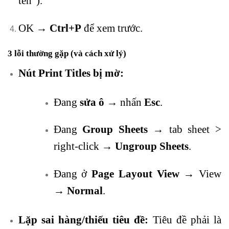
tên”).
OK →
Ctrl+P
để xem trước.
3 lỗi thường gặp (và cách xử lý)
Nút Print Titles bị mờ:
Đang
sửa ô
→ nhấn
Esc
.
Đang
Group Sheets
→ tab sheet >
right-click →
Ungroup Sheets
.
Đang ở
Page Layout View
→ View
→
Normal
.
Lặp sai hàng/thiếu tiêu đề:
Tiêu đề phải là