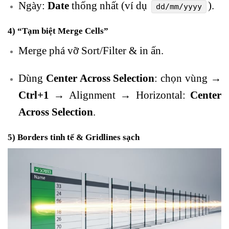
Ngày:
Date
thống nhất (ví dụ
).
dd/mm/yyyy
4) “Tạm biệt Merge Cells”
Merge phá vỡ Sort/Filter & in ấn.
Dùng
Center Across Selection
: chọn vùng →
Ctrl+1
→ Alignment → Horizontal:
Center
Across Selection
.
5) Borders tinh tế & Gridlines sạch