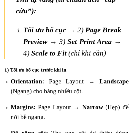
cứu”):
Tối ưu bố cục
→ 2)
Page Break
Preview
→ 3)
Set Print Area
→
4)
Scale to Fit
(chỉ khi cần)
1) Tối ưu bố cục trước khi in
Orientation:
Page Layout →
Landscape
(Ngang) cho bảng nhiều cột.
Margins:
Page Layout →
Narrow
(Hẹp) để
nới bề ngang.
Độ rộng cột:
Thu gọn cột dư thừa; dùng