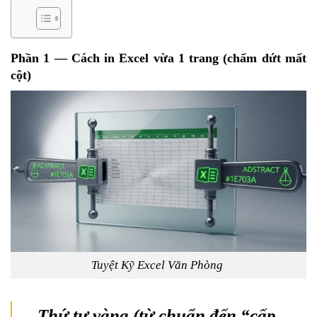
Phần 1 — Cách in
Excel
vừa 1 trang (chấm dứt mất
cột)
Tuyệt Kỹ Excel Văn Phòng
Thứ tự vàng (từ chuẩn đến “cấp