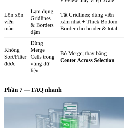
Preview thay vì ép Scale
Lạm dụng
Lộn xộn
Tắt Gridlines; dùng viền
Gridlines
viền –
xám nhạt + Thick Bottom
& Borders
màu
Border cho header & total
đậm
Dùng
Không
Merge
Bỏ Merge; thay bằng
Sort/Filter
Cells trong
Center Across Selection
được
vùng dữ
liệu
Phần 7 — FAQ nhanh