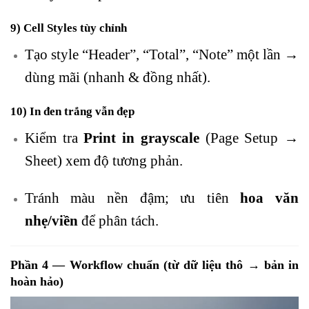
9) Cell Styles tùy chỉnh
Tạo style “Header”, “Total”, “Note” một lần →
dùng mãi (nhanh & đồng nhất).
10) In đen trắng vẫn đẹp
Kiểm tra
Print in grayscale
(Page Setup →
Sheet) xem độ tương phản.
Tránh màu nền đậm; ưu tiên
hoa văn
nhẹ/viền
để phân tách.
Phần 4 — Workflow chuẩn (từ dữ liệu thô → bản in
hoàn hảo)