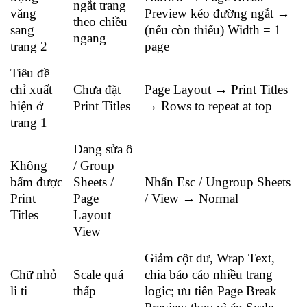
ngắt trang
văng
Preview kéo đường ngắt →
theo chiều
sang
(nếu còn thiếu) Width = 1
ngang
trang 2
page
Tiêu đề
chỉ xuất
Chưa đặt
Page Layout → Print Titles
hiện ở
Print Titles
→ Rows to repeat at top
trang 1
Đang sửa ô
Không
/ Group
bấm được
Sheets /
Nhấn Esc / Ungroup Sheets
Print
Page
/ View → Normal
Titles
Layout
View
Giảm cột dư, Wrap Text,
Chữ nhỏ
Scale quá
chia báo cáo nhiều trang
li ti
thấp
logic; ưu tiên Page Break