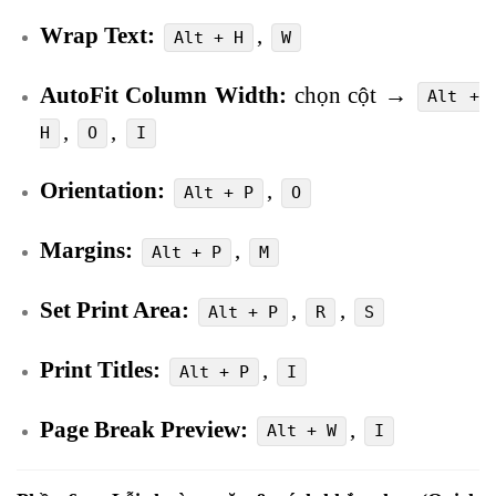
Wrap Text:
,
Alt + H
W
AutoFit Column Width:
chọn cột →
Alt +
,
,
H
O
I
Orientation:
,
Alt + P
O
Margins:
,
Alt + P
M
Set Print Area:
,
,
Alt + P
R
S
Print Titles:
,
Alt + P
I
Page Break Preview:
,
Alt + W
I