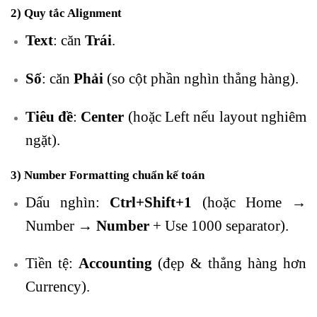
2) Quy tắc Alignment
Text
: căn
Trái
.
Số
: căn
Phải
(so cột phần nghìn thẳng hàng).
Tiêu đề
:
Center
(hoặc Left nếu layout nghiêm
ngặt).
3) Number Formatting chuẩn kế toán
Dấu nghìn:
Ctrl+Shift+1
(hoặc Home →
Number →
Number
+ Use 1000 separator).
Tiền tệ:
Accounting
(đẹp & thẳng hàng hơn
Currency).