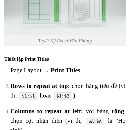
Tuyệt Kỹ Excel Văn Phòng
Thiết lập Print Titles
Page Layout →
Print Titles
.
Rows to repeat at top:
chọn hàng tiêu đề (ví
dụ
hoặc
).
$1:$1
$1:$2
Columns to repeat at left:
với bảng
rộng
,
chọn cột nhận diện (ví dụ
là “Họ
$A:$A