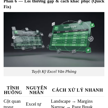
Phần 6 — Lỗi thường gặp & cách khắc phục (Quick
Fix)
Tuyệt Kỹ Excel Văn Phòng
TÌNH
NGUYÊN
CÁCH XỬ LÝ NHANH
HUỐNG
NHÂN
Cột quan
Landscape → Margins
Excel tự
trọng
Narrow → Page Break