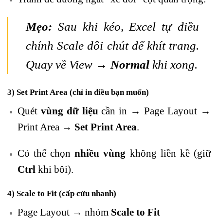
Mẹo:
Sau khi kéo,
Excel
tự điều
chỉnh Scale đôi chút để khít trang.
Quay về View →
Normal
khi xong.
3) Set Print Area (chỉ in điều bạn muốn)
Quét
vùng dữ liệu
cần in → Page Layout →
Print Area →
Set Print Area
.
Có thể chọn
nhiều vùng
không liền kề (giữ
Ctrl
khi bôi).
4) Scale to Fit (cấp cứu nhanh)
Page Layout → nhóm
Scale to Fit