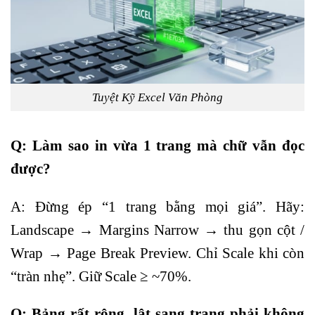
Tuyệt Kỹ Excel Văn Phòng
Q: Làm sao in vừa 1 trang mà chữ vẫn đọc
được?
A: Đừng ép “1 trang bằng mọi giá”. Hãy:
Landscape → Margins Narrow → thu gọn cột /
Wrap → Page Break Preview. Chỉ Scale khi còn
“tràn nhẹ”. Giữ Scale ≥ ~70%.
Q: Bảng rất rộng, lật sang trang phải không