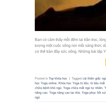
Bạn có cảm thấy mỗi đêm lại trằn trọc, lò
tượng một cuộc sống nơi mỗi sáng thức dậ
cơ thể tràn đầy sức sống. Những bài tập 
Posted in
Top khóa học
|
Tagged
cải thiện giấc ng
học Yoga online
,
Khóa học Yoga trị liệu
,
trị liệu mất
chữa bệnh khó ngủ
,
Yoga chữa mất ngủ tự nhiên
,
Y
nâng cao
,
Yoga nâng cao tại nhà
,
Yoga phục hồi sứ
ngủ