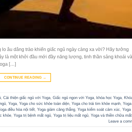
ng lo âu dâng trào khiến giấc ngủ ngày càng xa vời? Hãy tưởng
y là một khởi đầu mới đầy năng lượng, tinh thần sảng khoái v
Yoga […]
CONTINUE READING
→
ủ
,
Cải thiện giấc ngủ với Yoga
,
Giấc ngủ ngon với Yoga
,
khóa học Yoga
,
Khó
 ngủ
,
Yoga
,
Yoga cho sức khỏe toàn diện
,
Yoga cho trái tim khỏe mạnh
,
Yoga
oga điều hòa nội tiết
,
Yoga giảm căng thẳng
,
Yoga kiểm soát cảm xúc
,
Yoga
c khỏe
,
Yoga trị bệnh mất ngủ
,
Yoga trị liệu mất ngủ
,
Yoga và thiền chữa mất
Leave a com