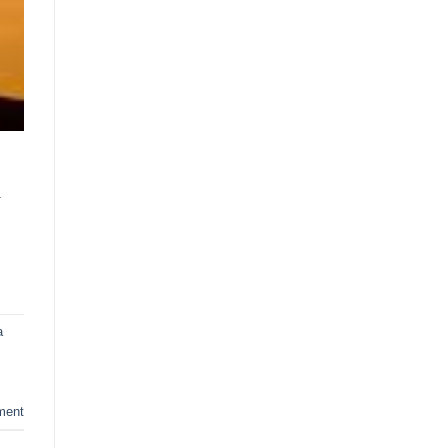
à
a
ment