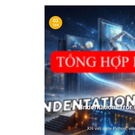
03
Th4
ong
IndentationError
Khi viết code Python, việ