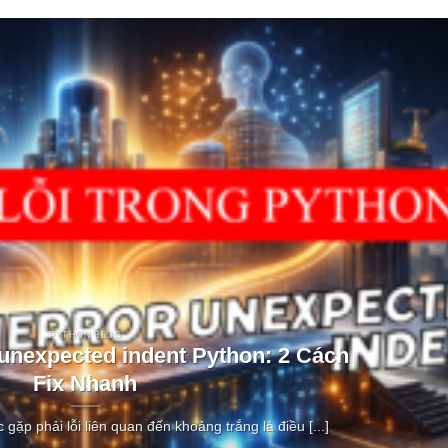
PYTHON BLOG
 unexpected indent Python: 2 Cách
Fix Nhanh
c gặp phải lỗi liên quan đến khoảng trắng là điều [...]