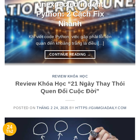
unexpected indent
Python: 2 Cách Fix
Nhanh
Khi viết code Python, việc gặp phải lỗi liên
quan đến khoảng trắng là điều [...]
CONTINUE READING
→
REVIEW KHÓA HỌC
Review Khóa Học “21 Ngày Thay Thói
Quen Đổi Cuộc Đời”
POSTED ON
THÁNG 2 24, 2025
BY
HTTPS://GIAMGIADAILY.COM
24
Th2