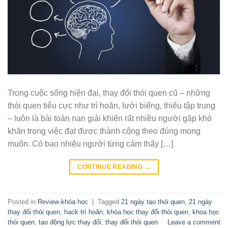
Trong cuộc sống hiện đại, thay đổi thói quen cũ – những
thói quen tiêu cực như trì hoãn, lười biếng, thiếu tập trung
– luôn là bài toán nan giải khiến rất nhiều người gặp khó
khăn trong việc đạt được thành công theo đúng mong
muốn. Có bao nhiêu người từng cảm thấy […]
CONTINUE READING
→
Posted in
Review khóa học
|
Tagged
21 ngày tạo thói quen
,
21 ngày
thay đổi thói quen
,
hack trì hoãn
,
khóa học thay đổi thói quen
,
khoa học
thói quen
,
tạo động lực thay đổi
,
thay đổi thói quen
Leave a comment