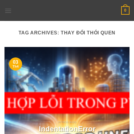
Skip
0
to
content
TAG ARCHIVES:
THAY ĐỔI THÓI QUEN
03
Th4
PYTHON BLOG
IndentationError