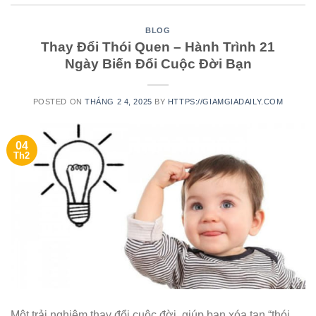
BLOG
Thay Đổi Thói Quen – Hành Trình 21
Ngày Biến Đổi Cuộc Đời Bạn
POSTED ON
THÁNG 2 4, 2025
BY
HTTPS://GIAMGIADAILY.COM
04
Th2
Một trải nghiệm thay đổi cuộc đời, giúp bạn xóa tan “thói