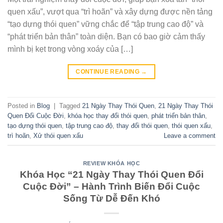
quen xấu”, vượt qua “trì hoãn” và xây dựng được nền tảng
“tạo dựng thói quen” vững chắc để “tập trung cao độ” và
“phát triển bản thân” toàn diện. Bạn có bao giờ cảm thấy
mình bị kẹt trong vòng xoáy của […]
CONTINUE READING
→
Posted in
Blog
|
Tagged
21 Ngày Thay Thói Quen
,
21 Ngày Thay Thói
Quen Đổi Cuộc Đời
,
khóa học thay đổi thói quen
,
phát triển bản thân
,
tạo dựng thói quen
,
tập trung cao độ
,
thay đổi thói quen
,
thói quen xấu
,
trì hoãn
,
Xử thói quen xấu
Leave a comment
REVIEW KHÓA HỌC
Khóa Học “21 Ngày Thay Thói Quen Đổi
Cuộc Đời” – Hành Trình Biến Đổi Cuộc
Sống Từ Dễ Đến Khó