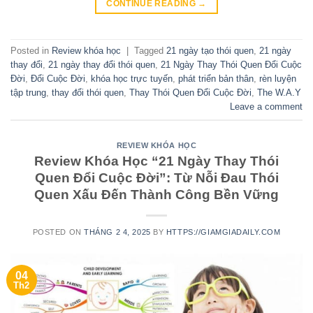
CONTINUE READING
→
Posted in
Review khóa học
|
Tagged
21 ngày tạo thói quen
,
21 ngày
thay đổi
,
21 ngày thay đổi thói quen
,
21 Ngày Thay Thói Quen Đổi Cuộc
Đời
,
Đổi Cuộc Đời
,
khóa học trực tuyến
,
phát triển bản thân
,
rèn luyện
tập trung
,
thay đổi thói quen
,
Thay Thói Quen Đổi Cuộc Đời
,
The W.A.Y
Leave a comment
REVIEW KHÓA HỌC
Review Khóa Học “21 Ngày Thay Thói
Quen Đổi Cuộc Đời”: Từ Nỗi Đau Thói
Quen Xấu Đến Thành Công Bền Vững
POSTED ON
THÁNG 2 4, 2025
BY
HTTPS://GIAMGIADAILY.COM
04
Th2