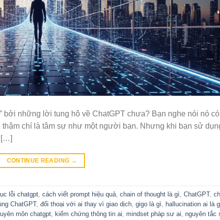
a” bởi những lời tung hô về ChatGPT chưa? Bạn nghe nói nó có
h, thậm chí là tâm sự như một người bạn. Nhưng khi bạn sử dụn
 […]
CONTINUE READING
→
c lỗi chatgpt
,
cách viết prompt hiệu quả
,
chain of thought là gì
,
ChatGPT
,
ch
ùng ChatGPT
,
đối thoại với ai thay vì giao dịch
,
gigo là gì
,
hallucination ai là g
huyên môn chatgpt
,
kiểm chứng thông tin ai
,
mindset pháp sư ai
,
nguyên tắc