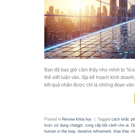
Bạn đã bao giờ cảm thấy như mình bị “lừ
thể viết luận văn, lập kế hoạch kinh doan
kết quả nhận được chỉ là những đoạn văn
Posted in
Review khóa học
|
Tagged
cách khắc phụ
lược sử dụng chatgpt
,
cung cấp bối cảnh cho ai
,
D
human in the loop
,
iterative refinement
,
khai thác c