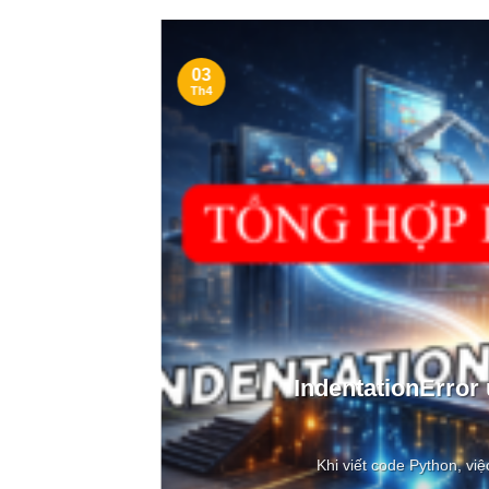
03
Th4
ong
IndentationError
Khi viết code Python, việ