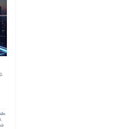
g,
iến
ì
,
 sử