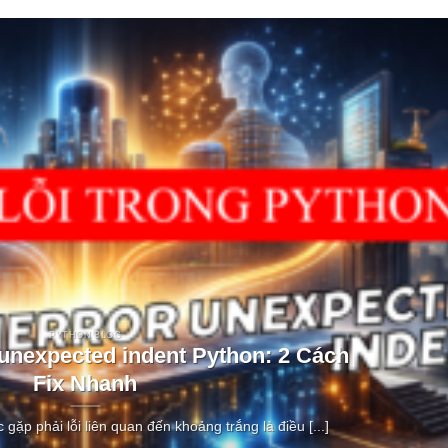
PYTHON BLOG
 unexpected indent Python: 2 Cách
Fix Nhanh
c gặp phải lỗi liên quan đến khoảng trắng là điều [...]