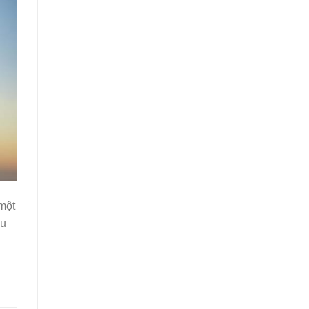
 một
ều