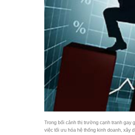
Trong bối cảnh thị trường cạnh tranh gay
việc tối ưu hóa hệ thống kinh doanh, xây 