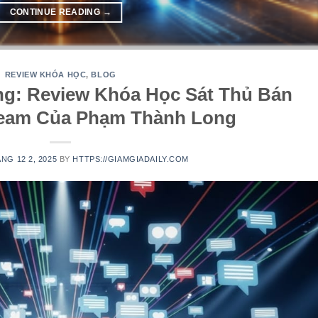
CONTINUE READING
→
REVIEW KHÓA HỌC
,
BLOG
ng: Review Khóa Học Sát Thủ Bán
ream Của Phạm Thành Long
NG 12 2, 2025
BY
HTTPS://GIAMGIADAILY.COM