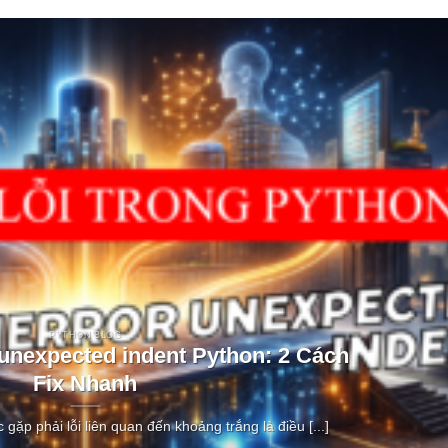
PYTHON BLOG
 unexpected indent Python: 2 Cách
Fix Nhanh
c gặp phải lỗi liên quan đến khoảng trắng là điều [...]