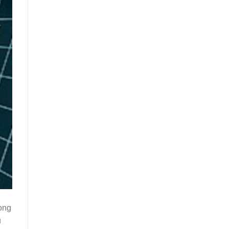
ong
u