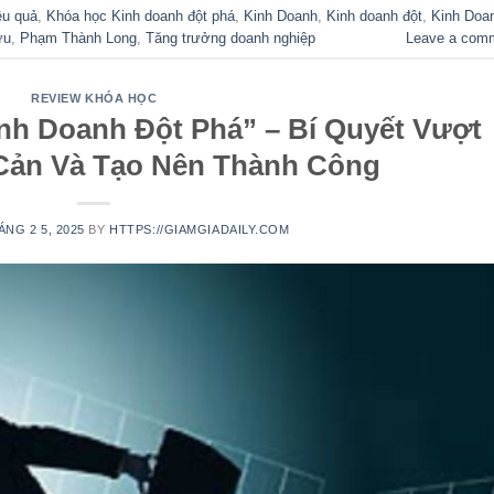
ệu quả
,
Khóa học Kinh doanh đột phá
,
Kinh Doanh
,
Kinh doanh đột
,
Kinh Doa
ưu
,
Phạm Thành Long
,
Tăng trưởng doanh nghiệp
Leave a com
REVIEW KHÓA HỌC
nh Doanh Đột Phá” – Bí Quyết Vượt
Cản Và Tạo Nên Thành Công
ÁNG 2 5, 2025
BY
HTTPS://GIAMGIADAILY.COM