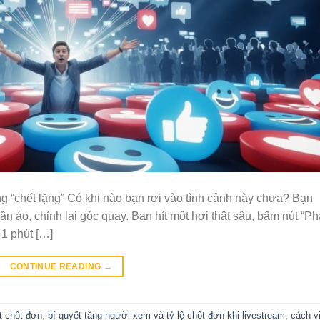
g “chết lặng” Có khi nào bạn rơi vào tình cảnh này chưa? Bạn
n áo, chỉnh lại góc quay. Bạn hít một hơi thật sâu, bấm nút “Ph
 1 phút […]
CONTINUE READING
→
t chốt đơn
,
bí quyết tăng người xem và tỷ lệ chốt đơn khi livestream
,
cách v