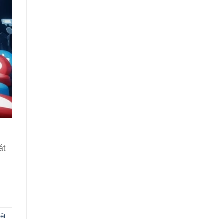
át
iết