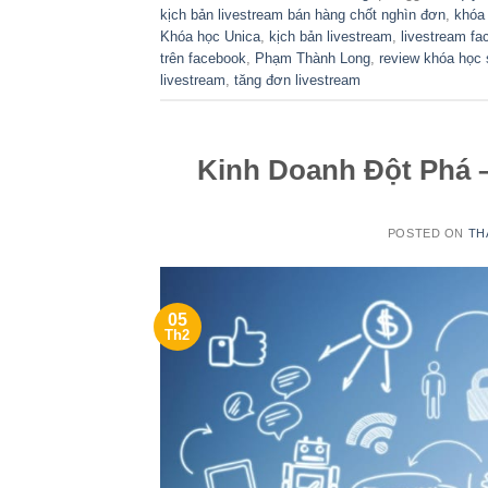
kịch bản livestream bán hàng chốt nghìn đơn
,
khóa 
Khóa học Unica
,
kịch bản livestream
,
livestream f
trên facebook
,
Phạm Thành Long
,
review khóa học 
livestream
,
tăng đơn livestream
Kinh Doanh Đột Phá 
POSTED ON
TH
05
Th2