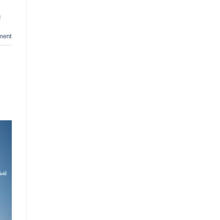
g
ment