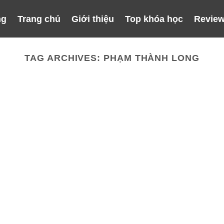
ng
Trang chủ
Giới thiệu
Top khóa học
Review
TAG ARCHIVES:
PHẠM THÀNH LONG