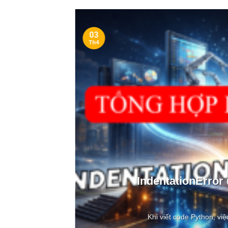
03
Th4
ong
IndentationError
Khi viết code Python, việ