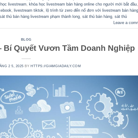
học livestream
,
khóa học livestream bán hàng online cho người mới bắt đầu
,
acebook
,
livestream tiktok
,
lộ trình từ zero đến nổ đơn với livestream bán hàn
sát thủ bán hàng livestream phạm thành long
,
sát thủ bán hàng
,
sát thủ
Leave a com
BLOG
– Bí Quyết Vươn Tầm Doanh Nghiệp
ÁNG 2 5, 2025
BY
HTTPS://GIAMGIADAILY.COM