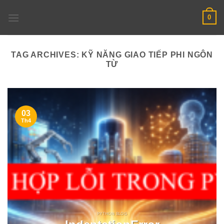
Skip
0
to
content
TAG ARCHIVES:
KỸ NĂNG GIAO TIẾP PHI NGÔN
TỪ
03
Th4
PYTHON BLOG