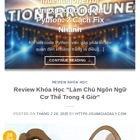
IndentationError
unexpected indent
Python: 2 Cách Fix
Nhanh
Khi viết code Python, việc gặp phải lỗi liên
quan đến khoảng trắng là điều [...]
CONTINUE READING
→
REVIEW KHÓA HỌC
Review Khóa Học “Làm Chủ Ngôn Ngữ
Cơ Thể Trong 4 Giờ”
POSTED ON
THÁNG 2 28, 2025
BY
HTTPS://GIAMGIADAILY.COM
28
Th2