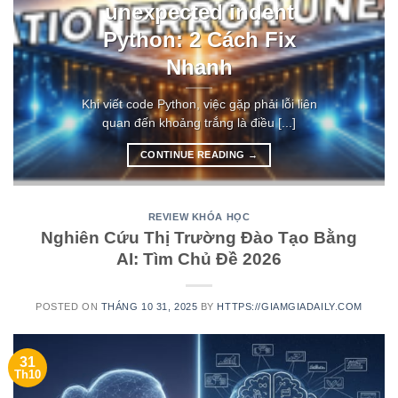
unexpected indent
Python: 2 Cách Fix
Nhanh
Khi viết code Python, việc gặp phải lỗi liên
quan đến khoảng trắng là điều [...]
CONTINUE READING
→
REVIEW KHÓA HỌC
Nghiên Cứu Thị Trường Đào Tạo Bằng
AI: Tìm Chủ Đề 2026
POSTED ON
THÁNG 10 31, 2025
BY
HTTPS://GIAMGIADAILY.COM
31
Th10