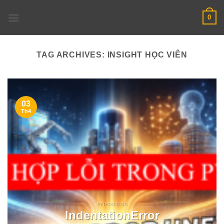
Skip
0
to
content
TAG ARCHIVES:
INSIGHT HỌC VIÊN
03
Th4
PYTHON BLOG
IndentationError