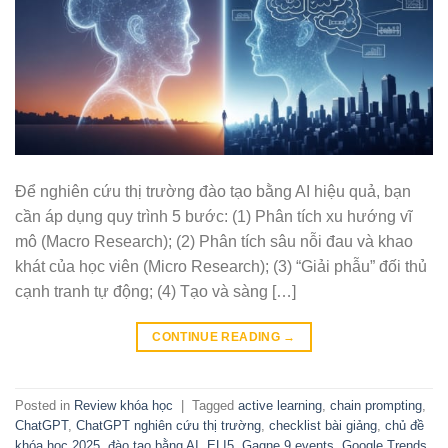
Để nghiên cứu thị trường đào tạo bằng AI hiệu quả, bạn
cần áp dụng quy trình 5 bước: (1) Phân tích xu hướng vĩ
mô (Macro Research); (2) Phân tích sâu nỗi đau và khao
khát của học viên (Micro Research); (3) “Giải phẫu” đối thủ
cạnh tranh tự động; (4) Tạo và sàng […]
CONTINUE READING
→
Posted in
Review khóa học
|
Tagged
active learning
,
chain prompting
,
ChatGPT
,
ChatGPT nghiên cứu thị trường
,
checklist bài giảng
,
chủ đề
khóa học 2025
,
đào tạo bằng AI
,
ELI5
,
Gagne 9 events
,
Google Trends