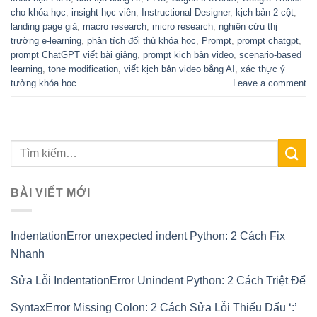
cho khóa học
,
insight học viên
,
Instructional Designer
,
kịch bản 2 cột
,
landing page giả
,
macro research
,
micro research
,
nghiên cứu thị
trường e-learning
,
phân tích đối thủ khóa học
,
Prompt
,
prompt chatgpt
,
prompt ChatGPT viết bài giảng
,
prompt kịch bản video
,
scenario-based
learning
,
tone modification
,
viết kịch bản video bằng AI
,
xác thực ý
tưởng khóa học
Leave a comment
BÀI VIẾT MỚI
IndentationError unexpected indent Python: 2 Cách Fix
Nhanh
Sửa Lỗi IndentationError Unindent Python: 2 Cách Triệt Để
SyntaxError Missing Colon: 2 Cách Sửa Lỗi Thiếu Dấu ‘:’