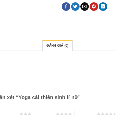
ĐÁNH GIÁ (0)
ận xét “Yoga cải thiện sinh lí nữ”
 trên 5 sao
4 trên 5 sao
5 trên 5 sao