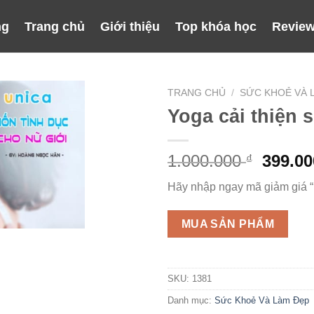
ng
Trang chủ
Giới thiệu
Top khóa học
Review
TRANG CHỦ
/
SỨC KHOẺ VÀ 
Yoga cải thiện s
Giá
1.000.000
399.0
₫
gốc
Hãy nhập ngay mã giảm giá 
là:
1.000.
MUA SẢN PHẨM
SKU:
1381
Danh mục:
Sức Khoẻ Và Làm Đẹp