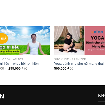
 giá!
KHOẺ VÀ LÀM ĐẸP
SỨC KHOẺ VÀ LÀM ĐẸP
trị liệu – phục hồi tự nhiên
Yoga dành cho phụ nữ mang thai
Giá
Giá
000
₫
299.000
₫
500.000
₫
00
00
gốc
hiện
là:
tại
900.000 ₫.
là:
299.000 ₫.
ẾN
KH