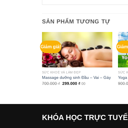
SẢN PHẨM TƯƠNG TỰ
Giảm giá!
Giảm
ĐẸP
SỨC KHOẺ VÀ LÀM ĐẸP
SỨC 
 lấy lại vóc dáng
Massage dưỡng sinh Đầu – Vai – Gáy
Yoga 
Giá
Giá
700.000
₫
299.000
₫
900.
00
gốc
hiện
Giá
0
₫
00
là:
tại
hiện
700.000 ₫.
là:
tại
299.000 ₫.
 ₫.
là:
299.000 ₫.
KHÓA HỌC TRỰC TUY