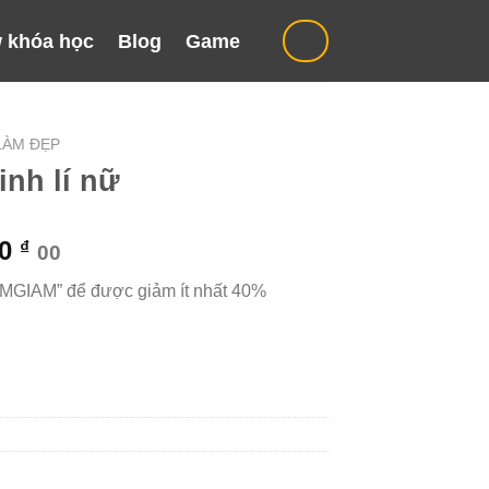
 khóa học
Blog
Game
LÀM ĐẸP
inh lí nữ
Giá
00
₫
00
hiện
“MGIAM” để được giảm ít nhất 40%
tại
000 ₫.
là:
399.000 ₫.