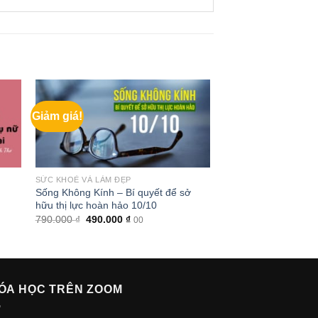
Giảm giá!
SỨC KHOẺ VÀ LÀM ĐẸP
Sống Không Kính – Bí quyết để sở
hữu thị lực hoàn hảo 10/10
Giá
Giá
790.000
₫
490.000
₫
00
gốc
hiện
là:
tại
790.000 ₫.
là:
490.000 ₫.
ÓA HỌC TRÊN ZOOM