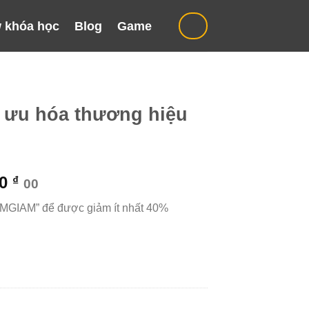
 khóa học
Blog
Game
i ưu hóa thương hiệu
Giá
00
₫
00
hiện
“MGIAM” để được giảm ít nhất 40%
tại
000 ₫.
là:
899.000 ₫.