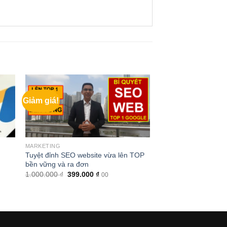
Giảm giá!
MARKETING
Tuyệt đỉnh SEO website vừa lên TOP
bền vững và ra đơn
Giá
Giá
1.000.000
₫
399.000
₫
00
gốc
hiện
là:
tại
1.000.000 ₫.
là:
399.000 ₫.