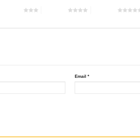
 trên 5 sao
4 trên 5 sao
5 trên 5 sao
Email
*