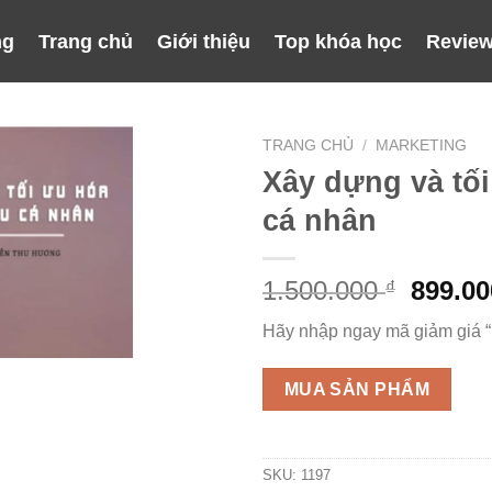
ng
Trang chủ
Giới thiệu
Top khóa học
Review
TRANG CHỦ
/
MARKETING
Xây dựng và tố
cá nhân
Giá
1.500.000
899.0
₫
gốc
Hãy nhập ngay mã giảm giá 
là:
1.500.
MUA SẢN PHẨM
SKU:
1197