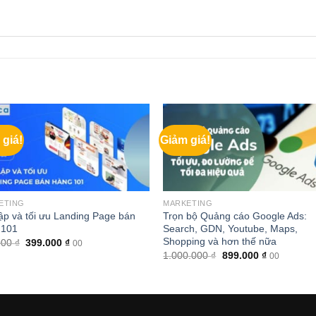
 giá!
Giảm giá!
ETING
MARKETING
ập và tối ưu Landing Page bán
Trọn bộ Quảng cáo Google Ads:
 101
Search, GDN, Youtube, Maps,
Shopping và hơn thế nữa
Giá
Giá
000
₫
399.000
₫
00
gốc
hiện
Giá
Giá
1.000.000
₫
899.000
₫
00
là:
tại
gốc
hiện
800.000 ₫.
là:
là:
tại
399.000 ₫.
1.000.000 ₫.
là:
899.000 ₫.