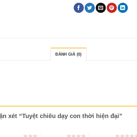
ĐÁNH GIÁ (0)
ận xét “Tuyệt chiêu dạy con thời hiện đại”
 trên 5 sao
4 trên 5 sao
5 trên 5 sao