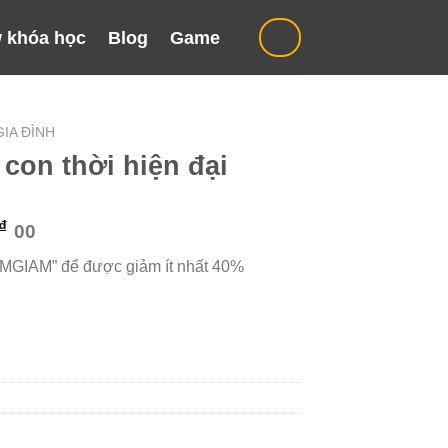
 khóa học
Blog
Game
IA ĐÌNH
 con thời hiện đại
Giá
₫
00
hiện
“MGIAM” để được giảm ít nhất 40%
tại
₫.
là:
599.000 ₫.