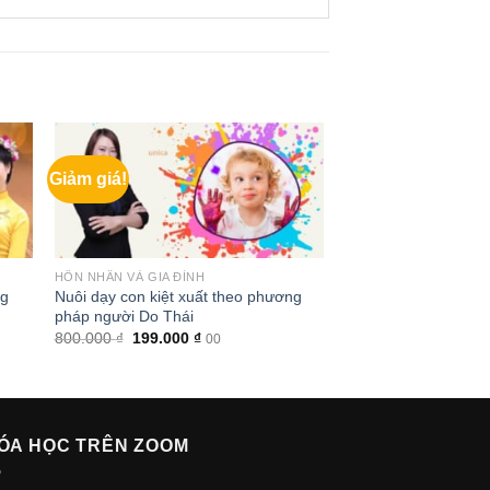
Giảm giá!
HÔN NHÂN VÀ GIA ĐÌNH
Nuôi dạy con kiệt xuất theo phương
ng
pháp người Do Thái
Giá
Giá
800.000
₫
199.000
₫
00
gốc
hiện
là:
tại
800.000 ₫.
là:
199.000 ₫.
ÓA HỌC TRÊN ZOOM