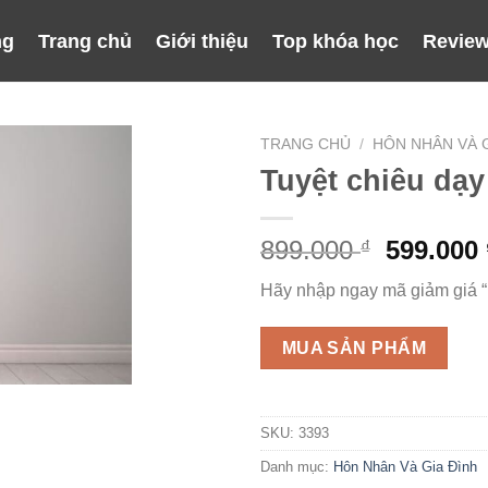
ng
Trang chủ
Giới thiệu
Top khóa học
Review
TRANG CHỦ
/
HÔN NHÂN VÀ G
Tuyệt chiêu dạy
Giá
899.000
599.000
₫
gốc
Hãy nhập ngay mã giảm giá 
là:
899.000 
MUA SẢN PHẨM
SKU:
3393
Danh mục:
Hôn Nhân Và Gia Đình