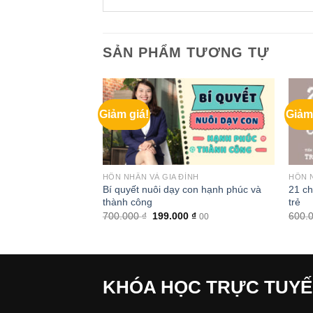
SẢN PHẨM TƯƠNG TỰ
Giảm giá!
Giảm
ÌNH
HÔN NHÂN VÀ GIA ĐÌNH
HÔN N
Bí quyết nuôi dạy con hạnh phúc và
21 ch
ỏe, cả nhà vui vẻ
thành công
trẻ
Giá
0
₫
00
hiện
Giá
Giá
700.000
₫
199.000
₫
600.
00
tại
gốc
hiện
 ₫.
là:
là:
tại
199.000 ₫.
700.000 ₫.
là:
199.000 ₫.
KHÓA HỌC TRỰC TUY