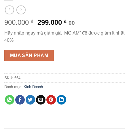
Giá
Giá
900.000
299.000
₫
₫
00
gốc
hiện
Hãy nhập ngay mã giảm giá “MGIAM” để được giảm ít nhất
là:
tại
40%
900.000 ₫.
là:
299.000 ₫.
MUA SẢN PHẨM
SKU:
664
Danh mục:
Kinh Doanh