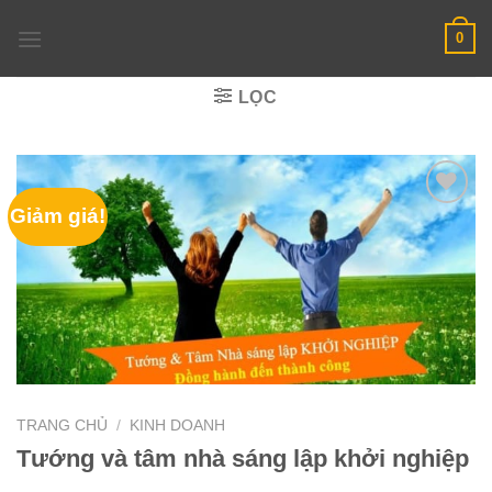
Skip
0
to
content
LỌC
Giảm giá!
TRANG CHỦ
/
KINH DOANH
Tướng và tâm nhà sáng lập khởi nghiệp