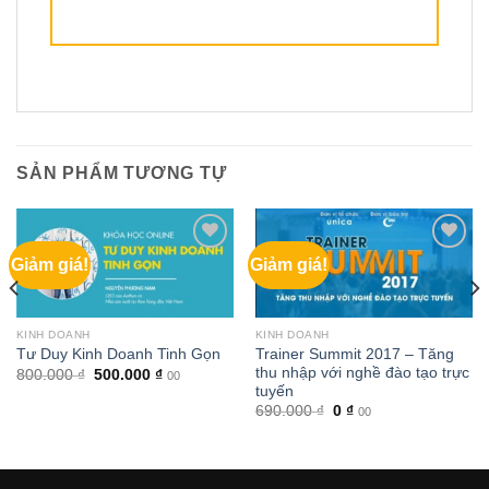
SẢN PHẨM TƯƠNG TỰ
Giảm giá!
Giảm giá!
KINH DOANH
KINH DOANH
Trainer Summit 2017 – Tăng
Tư Duy Kinh Doanh Tinh Gọn
thu nhập với nghề đào tạo trực
Giá
Giá
800.000
₫
500.000
₫
00
gốc
hiện
tuyến
là:
tại
Giá
Giá
690.000
₫
0
₫
00
800.000 ₫.
là:
gốc
hiện
500.000 ₫.
là:
tại
00 ₫.
690.000 ₫.
là:
0 ₫.