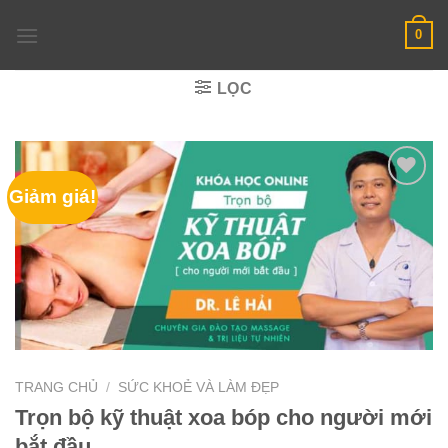
Skip
0
to
content
LỌC
Giảm giá!
TRANG CHỦ
/
SỨC KHOẺ VÀ LÀM ĐẸP
Trọn bộ kỹ thuật xoa bóp cho người mới
bắt đầu