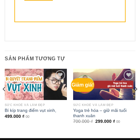
SẢN PHẨM TƯƠNG TỰ
Giảm giá!
SỨC KHOẺ VÀ LÀM ĐẸP
SỨC KHOẺ VÀ LÀM ĐẸP
Yoga trẻ hóa – giữ mãi tuổi
Bí kíp trang điểm vụt xinh,
thanh xuân
499.000
₫
00
Giá
Giá
700.000
₫
299.000
₫
00
gốc
hiện
là:
tại
700.000 ₫.
là:
₫.
299.000 ₫.