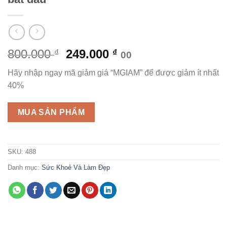
Giá
Giá
800.000
249.000
₫
₫
00
gốc
hiện
Hãy nhập ngay mã giảm giá “MGIAM” để được giảm ít nhất
là:
tại
40%
800.000 ₫.
là:
249.000 ₫.
MUA SẢN PHẨM
SKU:
488
Danh mục:
Sức Khoẻ Và Làm Đẹp