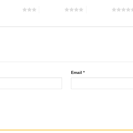
 trên 5 sao
4 trên 5 sao
5 trên 5 sao
Email
*