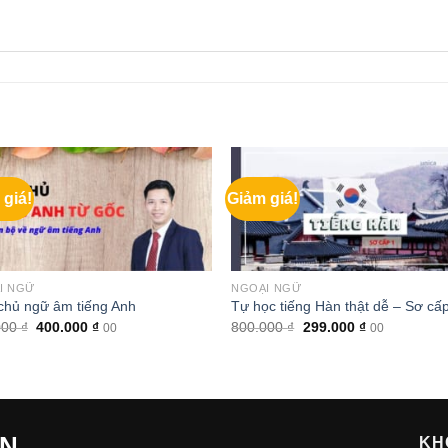
 giá!
Giảm giá!
I NGỮ
NGOẠI NGỮ
chủ ngữ âm tiếng Anh
Tự học tiếng Hàn thật dễ – Sơ cấ
Giá
Giá
Giá
Giá
000
₫
400.000
₫
800.000
₫
299.000
₫
00
00
gốc
hiện
gốc
hiện
là:
tại
là:
tại
600.000 ₫.
là:
800.000 ₫.
là:
400.000 ₫.
299.000 ₫.
ẾN
KH