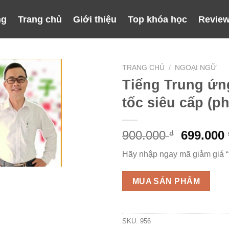
ng
Trang chủ
Giới thiệu
Top khóa học
Review
TRANG CHỦ
/
NGOẠI NGỮ
Tiếng Trung ứn
tốc siêu cấp (ph
Giá
900.000
699.000
₫
gốc
Hãy nhập ngay mã giảm giá 
là:
900.000 
MUA SẢN PHẨM
SKU:
956