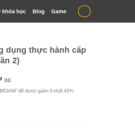
 khóa học
Blog
Game
g dụng thực hành cấp
ần 2)
Giá
₫
00
hiện
“MGIAM” để được giảm ít nhất 40%
tại
₫.
là:
699.000 ₫.