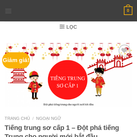
Skip
0
to
content
LỌC
Giảm giá!
TRANG CHỦ
/
NGOẠI NGỮ
Tiếng trung sơ cấp 1 – Đột phá tiếng
Trung cho người mới bắt đầu