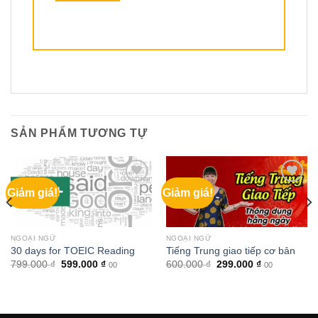
SẢN PHẨM TƯƠNG TỰ
Giảm giá!
Giảm giá!
NGOẠI NGỮ
NGOẠI NGỮ
30 days for TOEIC Reading
Tiếng Trung giao tiếp cơ bản
Giá
Giá
Giá
Giá
799.000
₫
599.000
₫
600.000
₫
299.000
₫
00
00
gốc
hiện
gốc
hiện
là:
tại
là:
tại
799.000 ₫.
là:
600.000 ₫.
là:
599.000 ₫.
299.000 ₫.