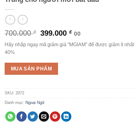
Giá
Giá
700.000
399.000
₫
₫
00
gốc
hiện
Hãy nhập ngay mã giảm giá “MGIAM” để được giảm ít nhất
là:
tại
40%
700.000 ₫.
là:
399.000 ₫.
MUA SẢN PHẨM
SKU:
2072
Danh mục:
Ngoại Ngữ