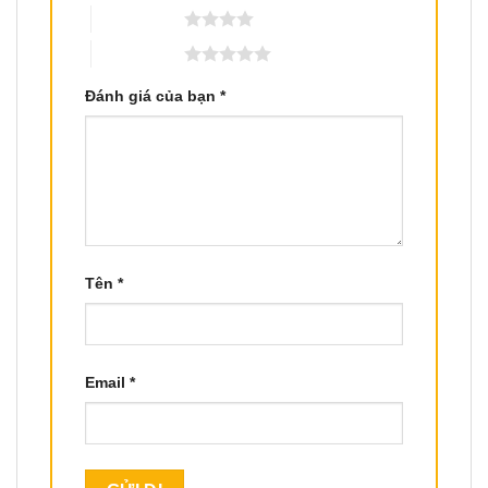
4 trên 5 sao
5 trên 5 sao
Đánh giá của bạn
*
Tên
*
Email
*