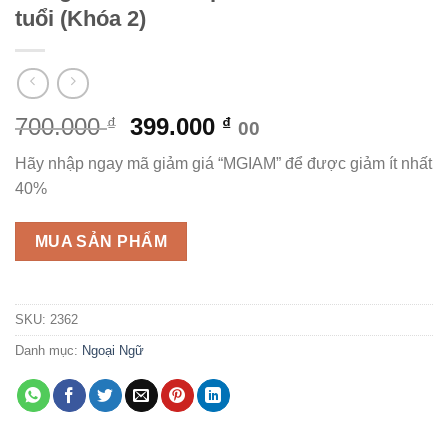
tuổi (Khóa 2)
Giá
Giá
700.000
399.000
₫
₫
00
gốc
hiện
Hãy nhập ngay mã giảm giá “MGIAM” để được giảm ít nhất
là:
tại
40%
700.000 ₫.
là:
399.000 ₫.
MUA SẢN PHẨM
SKU:
2362
Danh mục:
Ngoại Ngữ