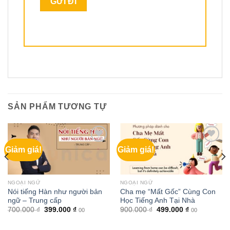
SẢN PHẨM TƯƠNG TỰ
Giảm giá!
Giảm giá!
NGOẠI NGỮ
NGOẠI NGỮ
Nói tiếng Hàn như người bản
Cha mẹ “Mất Gốc” Cùng Con
ngữ – Trung cấp
Học Tiếng Anh Tại Nhà
Giá
Giá
Giá
Giá
700.000
₫
399.000
₫
900.000
₫
499.000
₫
00
00
gốc
hiện
gốc
hiện
là:
tại
là:
tại
700.000 ₫.
là:
900.000 ₫.
là: