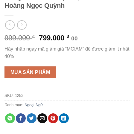
Hoàng Ngọc Quỳnh
Giá
Giá
999.000
799.000
₫
₫
00
gốc
hiện
Hãy nhập ngay mã giảm giá “MGIAM” để được giảm ít nhất
là:
tại
40%
999.000 ₫.
là:
799.000 ₫.
MUA SẢN PHẨM
SKU:
1253
Danh mục:
Ngoại Ngữ