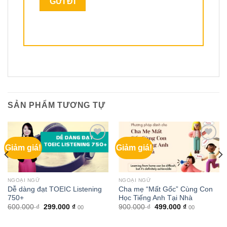
SẢN PHẨM TƯƠNG TỰ
Giảm giá!
Giảm giá!
NGOẠI NGỮ
NGOẠI NGỮ
Dễ dàng đạt TOEIC Listening
Cha mẹ “Mất Gốc” Cùng Con
750+
Học Tiếng Anh Tại Nhà
Giá
Giá
Giá
Giá
600.000
₫
299.000
₫
900.000
₫
499.000
₫
00
00
gốc
hiện
gốc
hiện
là:
tại
là:
tại
600.000 ₫.
là:
900.000 ₫.
là: