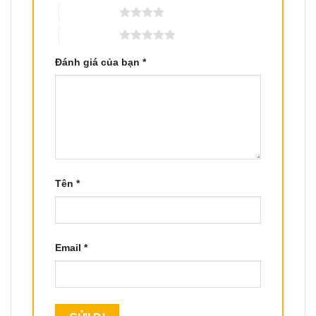
4 trên 5 sao
5 trên 5 sao
Đánh giá của bạn
*
Tên
*
Email
*