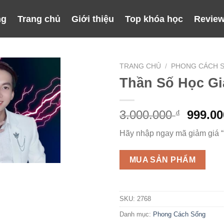
ng
Trang chủ
Giới thiệu
Top khóa học
Review
TRANG CHỦ
/
PHONG CÁCH 
Thần Số Học Gi
Giá
3.000.000
999.0
₫
gốc
Hãy nhập ngay mã giảm giá 
là:
3.000.
MUA SẢN PHẨM
SKU:
2768
Danh mục:
Phong Cách Sống