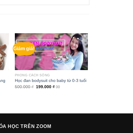
Giảm giá!
PHONG CÁCH SỐNG
àng
Học đan bodysuit cho baby từ 0-3 tuổi
Giá
Giá
500.000
₫
199.000
₫
00
gốc
hiện
là:
tại
500.000 ₫.
là:
199.000 ₫.
ÓA HỌC TRÊN ZOOM