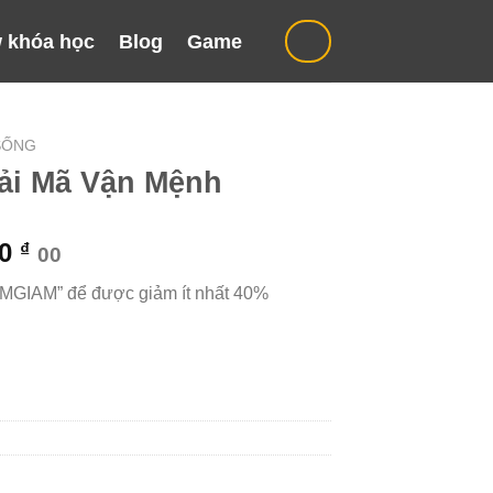
 khóa học
Blog
Game
SỐNG
ải Mã Vận Mệnh
Giá
00
₫
00
hiện
“MGIAM” để được giảm ít nhất 40%
tại
000 ₫.
là:
999.000 ₫.