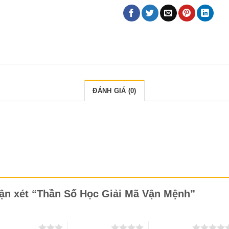
ĐÁNH GIÁ (0)
hận xét “Thần Số Học Giải Mã Vận Mệnh”
 trên 5 sao
4 trên 5 sao
5 trên 5 sao