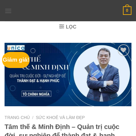
Skip
0
to
content
LỌC
Giảm giá!
TRANG CHỦ
/
SỨC KHOẺ VÀ LÀM ĐẸP
Tâm thế & Minh Định – Quản trị cuộc
đời, sự nghiệp để thành đạt & hạnh