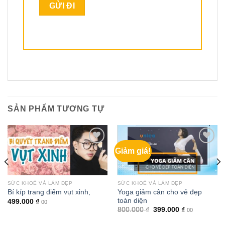
SẢN PHẨM TƯƠNG TỰ
Giảm giá!
SỨC KHOẺ VÀ LÀM ĐẸP
SỨC KHOẺ VÀ LÀM ĐẸP
Yoga giảm cân cho vẻ đẹp
Bí kíp trang điểm vụt xinh,
toàn diện
499.000
₫
00
Giá
Giá
800.000
₫
399.000
₫
00
gốc
hiện
là:
tại