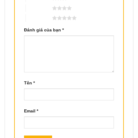
4 trên 5 sao
5 trên 5 sao
Đánh giá của bạn
*
Tên
*
Email
*