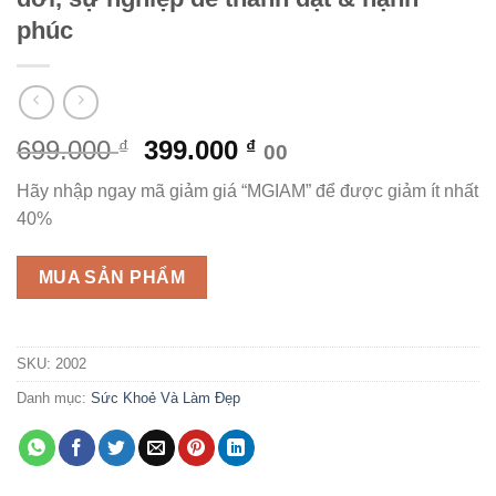
phúc
Giá
Giá
699.000
399.000
₫
₫
00
gốc
hiện
Hãy nhập ngay mã giảm giá “MGIAM” để được giảm ít nhất
là:
tại
40%
699.000 ₫.
là:
399.000 ₫.
MUA SẢN PHẨM
SKU:
2002
Danh mục:
Sức Khoẻ Và Làm Đẹp