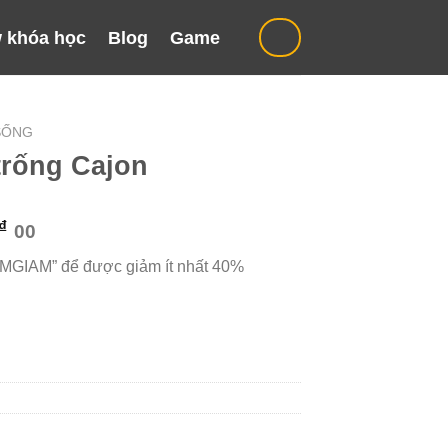
 khóa học
Blog
Game
SỐNG
trống Cajon
Giá
₫
00
hiện
“MGIAM” để được giảm ít nhất 40%
tại
₫.
là:
349.000 ₫.