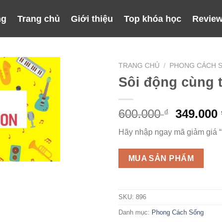
ng
Trang chủ
Giới thiệu
Top khóa học
Review
TRANG CHỦ
/
PHONG CÁCH 
Sôi động cùng 
Giá
600.000
349.000
₫
gốc
Hãy nhập ngay mã giảm giá 
là:
600.000 
MUA SẢN PHẨM
SKU:
896
Danh mục:
Phong Cách Sống