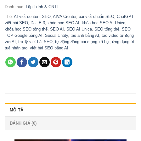
Danh mục:
Lập Trình & CNTT
Thẻ:
AI viết content SEO
,
AIVA Creator
,
bài viết chuẩn SEO
,
ChatGPT
viết bài SEO
,
Dall-E 3
,
khóa học SEO AI
,
khóa học SEO AI Unica
,
khóa học SEO tổng thể
,
SEO AI
,
SEO AI Unica
,
SEO tổng thể
,
SEO
TOP Google bằng AI
,
Social Entity
,
tạo ảnh bằng AI
,
tạo video tự động
với AI
,
trợ lý viết bài SEO
,
tự động đăng bài mạng xã hội
,
ứng dụng trí
tuệ nhân tạo
,
viết bài SEO bằng AI
MÔ TẢ
ĐÁNH GIÁ (0)