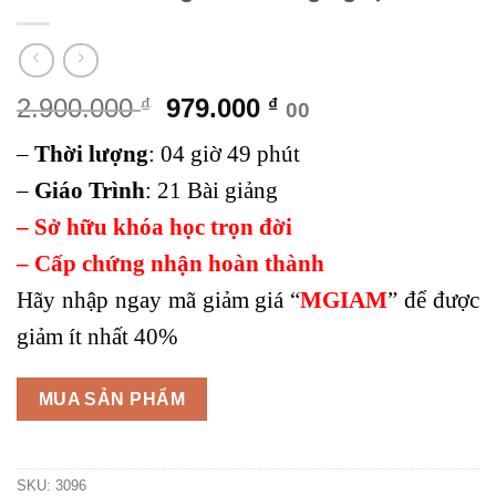
Giá
Giá
2.900.000
979.000
₫
₫
00
gốc
hiện
–
Thời lượng
:
04 giờ 49 phút
là:
tại
2.900.000 ₫.
là:
–
Giáo Trình
:
21 Bài giảng
979.000 ₫.
– Sở hữu khóa học trọn đời
– Cấp chứng nhận hoàn thành
Hãy nhập ngay mã giảm giá “
MGIAM
” để được
giảm ít nhất 40%
MUA SẢN PHẨM
SKU:
3096