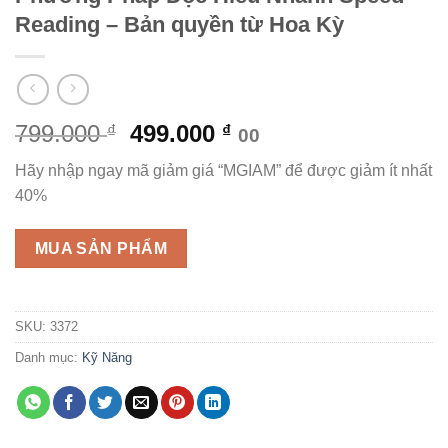
Reading – Bản quyền từ Hoa Kỳ
Giá
Giá
799.000
499.000
₫
₫
00
gốc
hiện
Hãy nhập ngay mã giảm giá “MGIAM” để được giảm ít nhất
là:
tại
40%
799.000 ₫.
là:
499.000 ₫.
MUA SẢN PHẨM
SKU:
3372
Danh mục:
Kỹ Năng