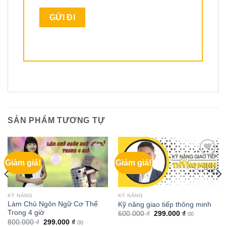
SẢN PHẨM TƯƠNG TỰ
Giảm giá!
Giảm giá!
KỸ NĂNG
KỸ NĂNG
Làm Chủ Ngôn Ngữ Cơ Thể
Kỹ năng giao tiếp thông minh
Trong 4 giờ
Giá
Giá
600.000
₫
299.000
₫
00
gốc
hiện
Giá
Giá
800.000
₫
299.000
₫
00