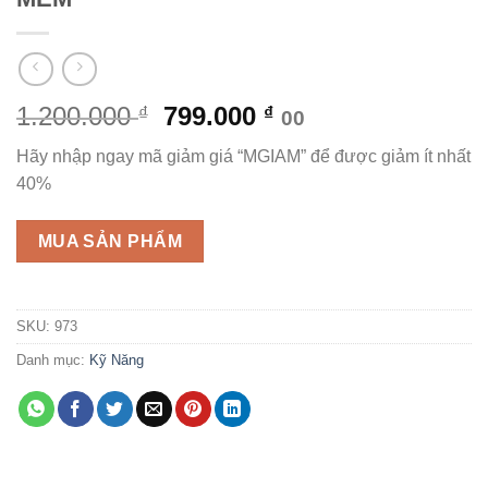
Giá
Giá
1.200.000
799.000
₫
₫
00
gốc
hiện
Hãy nhập ngay mã giảm giá “MGIAM” để được giảm ít nhất
là:
tại
40%
1.200.000 ₫.
là:
799.000 ₫.
MUA SẢN PHẨM
SKU:
973
Danh mục:
Kỹ Năng