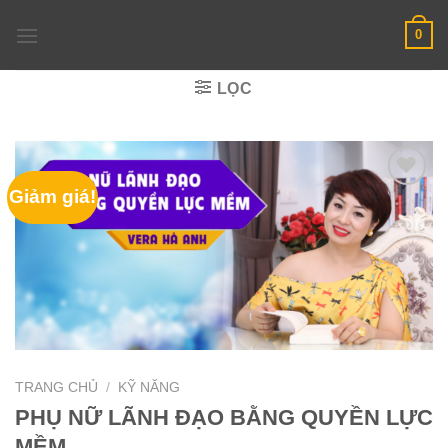
Skip
0
to
content
LỌC
Giảm giá!
TRANG CHỦ
/
KỸ NĂNG
PHỤ NỮ LÃNH ĐẠO BẰNG QUYỀN LỰC
MỀM