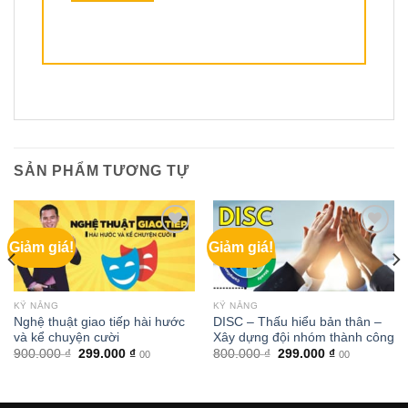
SẢN PHẨM TƯƠNG TỰ
Giảm giá!
Giảm giá!
KỸ NĂNG
KỸ NĂNG
Nghệ thuật giao tiếp hài hước
DISC – Thấu hiểu bản thân –
và kể chuyện cười
Xây dựng đội nhóm thành công
Giá
Giá
Giá
Giá
900.000
₫
299.000
₫
800.000
₫
299.000
₫
00
00
gốc
hiện
gốc
hiện
là:
tại
là:
tại
900.000 ₫.
là:
800.000 ₫.
là:
299.000 ₫.
299.000 ₫.