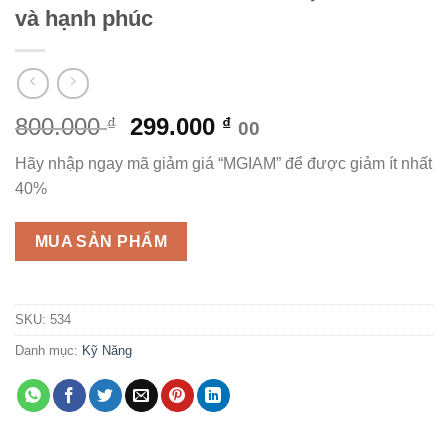
và hạnh phúc
Giá
Giá
800.000
299.000
₫
₫
00
gốc
hiện
Hãy nhập ngay mã giảm giá “MGIAM” để được giảm ít nhất
là:
tại
40%
800.000 ₫.
là:
299.000 ₫.
MUA SẢN PHẨM
SKU:
534
Danh mục:
Kỹ Năng