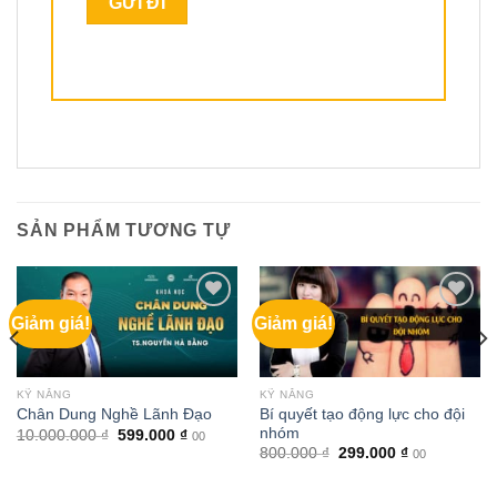
SẢN PHẨM TƯƠNG TỰ
Giảm giá!
Giảm giá!
KỸ NĂNG
KỸ NĂNG
Bí quyết tạo động lực cho đội
Chân Dung Nghề Lãnh Đạo
nhóm
Giá
Giá
10.000.000
₫
599.000
₫
00
gốc
hiện
Giá
Giá
800.000
₫
299.000
₫
00
là:
tại
gốc
hiện
10.000.000 ₫.
là:
là:
tại
599.000 ₫.
800.000 ₫.
là: