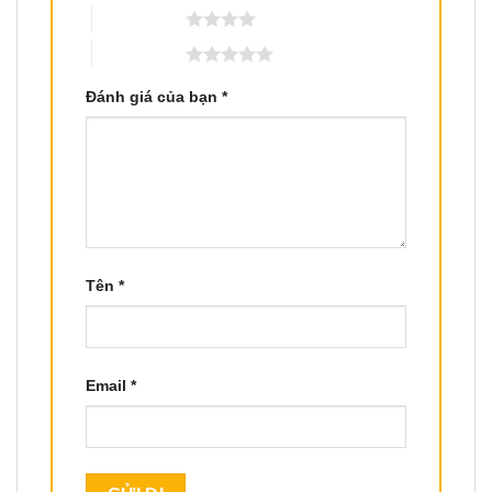
4 trên 5 sao
5 trên 5 sao
Đánh giá của bạn
*
Tên
*
Email
*