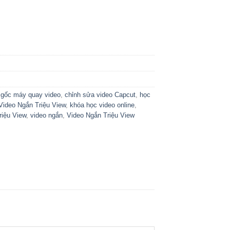
 gốc máy quay video
,
chỉnh sửa video Capcut
,
học
Video Ngắn Triệu View
,
khóa học video online
,
riệu View
,
video ngắn
,
Video Ngắn Triệu View