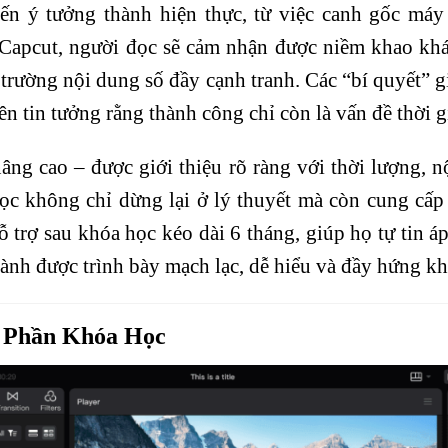
ến ý tưởng thành hiện thực, từ việc canh gốc máy
apcut, người đọc sẽ cảm nhận được niềm khao khát
ị trường nội dung số đầy cạnh tranh. Các “bí quyết”
ên tin tưởng rằng thành công chỉ còn là vấn đề thời g
ng cao – được giới thiệu rõ ràng với thời lượng, nộ
c không chỉ dừng lại ở lý thuyết mà còn cung cấp 
 trợ sau khóa học kéo dài 6 tháng, giúp họ tự tin á
hành được trình bày mạch lạc, dễ hiểu và đầy hứng kh
c Phần Khóa Học