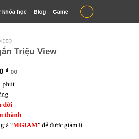
 khóa học
Blog
Game
VIDEO
gắn Triệu View
Giá
00
₫
00
hiện
4 phút
tại
000 ₫.
là:
ảng
299.000 ₫.
n đời
n thành
giá “
MGIAM
” để được giảm ít