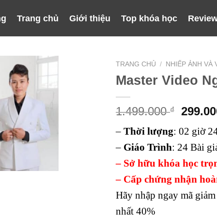
ng
Trang chủ
Giới thiệu
Top khóa học
Review
TRANG CHỦ
/
NHIẾP ẢNH VÀ 
Master Video N
Giá
1.499.000
299.0
₫
gốc
–
Thời lượng
:
02 giờ 2
là:
1.499.
–
Giáo Trình
:
24 Bài gi
– Sở hữu khóa học trọ
– Cấp chứng nhận hoà
Hãy nhập ngay mã giảm 
nhất 40%