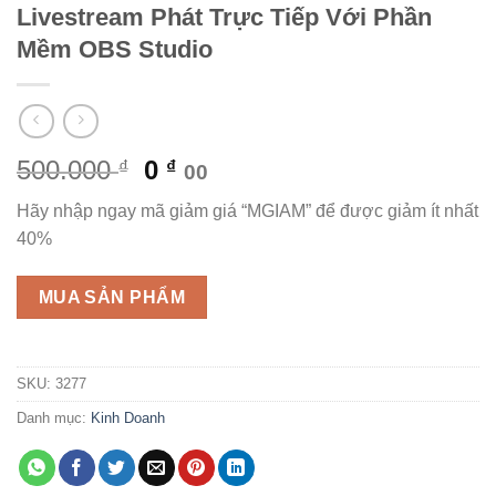
Livestream Phát Trực Tiếp Với Phần
Mềm OBS Studio
Giá
Giá
500.000
0
₫
₫
00
gốc
hiện
Hãy nhập ngay mã giảm giá “MGIAM” để được giảm ít nhất
là:
tại
40%
500.000 ₫.
là:
0 ₫.
MUA SẢN PHẨM
SKU:
3277
Danh mục:
Kinh Doanh