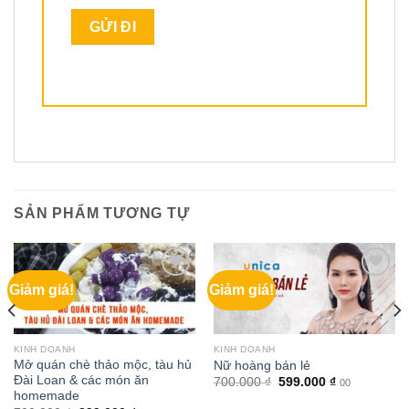
SẢN PHẨM TƯƠNG TỰ
Giảm giá!
Giảm giá!
KINH DOANH
KINH DOANH
Mở quán chè thảo mộc, tàu hủ
Nữ hoàng bán lẻ
Đài Loan & các món ăn
Giá
Giá
700.000
₫
599.000
₫
00
gốc
hiện
homemade
là:
tại