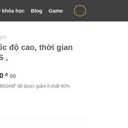
 khóa học
Blog
Game
NTT
ốc độ cao, thời gian
S ,
Giá
00
₫
00
hiện
“MGIAM” để được giảm ít nhất 40%
tại
000 ₫.
là:
299.000 ₫.