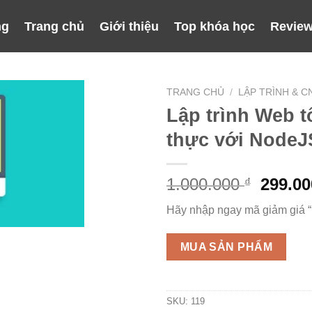
ng
Trang chủ
Giới thiệu
Top khóa học
Review
TRANG CHỦ
/
LẬP TRÌNH & C
Lập trình Web t
thực với NodeJ
Giá
1.000.000
299.0
₫
gốc
Hãy nhập ngay mã giảm giá 
là:
1.000.
MUA SẢN PHẨM
SKU:
119