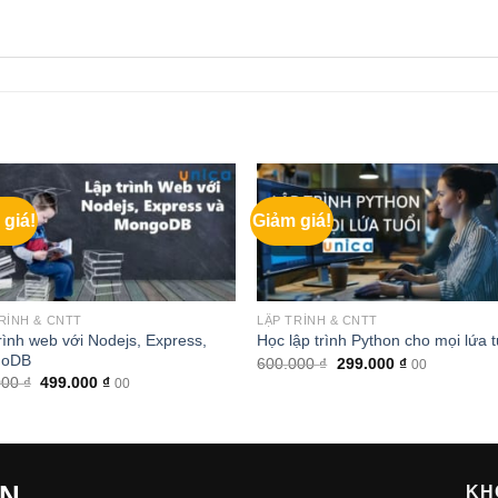
 giá!
Giảm giá!
RÌNH & CNTT
LẬP TRÌNH & CNTT
rình web với Nodejs, Express,
Học lập trình Python cho mọi lứa t
goDB
Giá
Giá
600.000
₫
299.000
₫
00
gốc
hiện
Giá
Giá
000
₫
499.000
₫
00
là:
tại
gốc
hiện
600.000 ₫.
là:
là:
tại
299.000 ₫.
700.000 ₫.
là:
499.000 ₫.
ẾN
KH