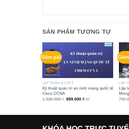
SẢN PHẨM TƯƠNG TỰ
Giảm giá!
Giảm
LẬP TRÌNH & CNTT
LẬP T
 cho website bằng
Kỹ thuật quản trị an ninh mạng quốc tế
Lập t
ô hình MVC
Cisco CCNA
Mon
Giá
Giá
Giá
0
₫
1.300.000
₫
899.000
₫
700.
00
00
hiện
gốc
hiện
tại
là:
tại
 ₫.
là:
1.300.000 ₫.
là:
299.000 ₫.
899.000 ₫.
KHÓA HỌC TRỰC TUY