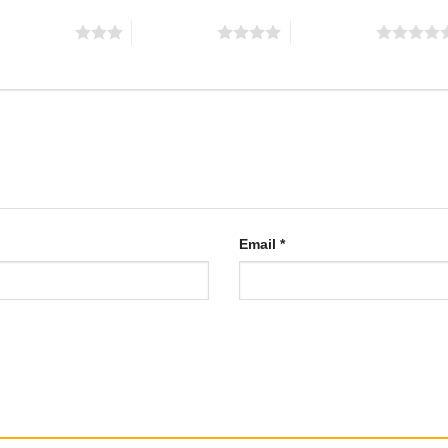
 trên 5 sao
4 trên 5 sao
5 trên 5 sao
Email
*