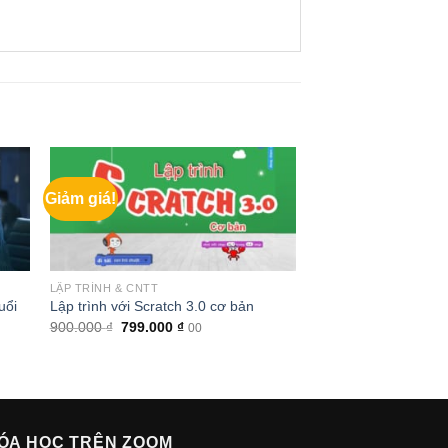
Giảm giá!
LẬP TRÌNH & CNTT
uổi
Lập trình với Scratch 3.0 cơ bản
Giá
Giá
900.000
₫
799.000
₫
00
gốc
hiện
là:
tại
900.000 ₫.
là:
799.000 ₫.
ÓA HỌC TRÊN ZOOM