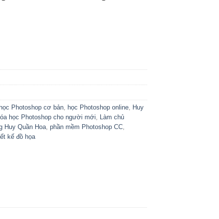
học Photoshop cơ bản
,
học Photoshop online
,
Huy
óa học Photoshop cho người mới
,
Làm chủ
g Huy Quần Hoa
,
phần mềm Photoshop CC
,
iết kế đồ họa