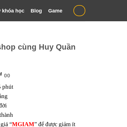
 khóa học
Blog
Game
shop cùng Huy Quần
Giá
₫
00
hiện
5 phút
tại
₫.
là:
ảng
499.000 ₫.
đời
thành
giá “
MGIAM
” để được giảm ít