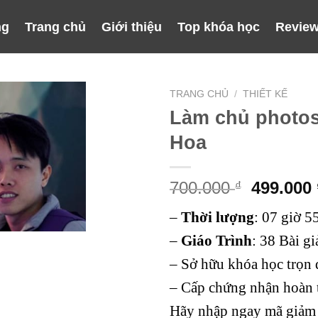
ng
Trang chủ
Giới thiệu
Top khóa học
Review
TRANG CHỦ
/
THIẾT KẾ
Làm chủ photo
Hoa
Giá
700.000
499.000
₫
gốc
–
Thời lượng
:
07 giờ 5
là:
700.000 
–
Giáo Trình
:
38 Bài gi
– Sở hữu khóa học trọn 
– Cấp chứng nhận hoàn 
Hãy nhập ngay mã giảm 