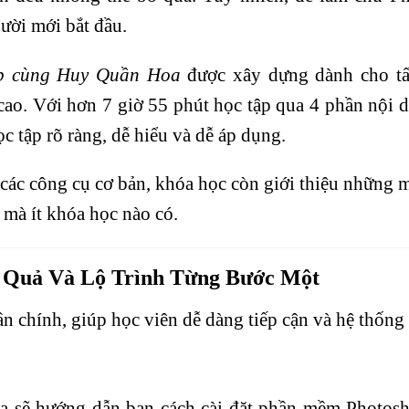
ười mới bắt đầu.
p cùng Huy Quần Hoa
được xây dựng dành cho tấ
ao. Với hơn 7 giờ 55 phút học tập qua 4 phần nội d
ọc tập rõ ràng, dễ hiểu và dễ áp dụng.
các công cụ cơ bản, khóa học còn giới thiệu những m
 mà ít khóa học nào có.
 Quả Và Lộ Trình Từng Bước Một
n chính, giúp học viên dễ dàng tiếp cận và hệ thống
 sẽ hướng dẫn bạn cách cài đặt phần mềm Photosh