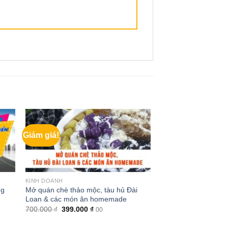
Giảm giá!
KINH DOANH
Mở quán chè thảo mộc, tàu hủ Đài
ng
Loan & các món ăn homemade
Giá
Giá
700.000
₫
399.000
₫
00
gốc
hiện
là:
tại