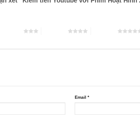
hận xét “Kiếm tiền Youtube với Phim Hoạt Hìn
 trên 5 sao
4 trên 5 sao
5 trên 5 sao
Email
*