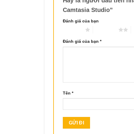
Hãy là người đầu tiên n
Camtasia Studio”
Đánh giá của bạn
1 trên 5 sao
2 trên 5 sao
3
Đánh giá của bạn
*
Tên
*