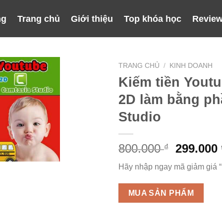
ng
Trang chủ
Giới thiệu
Top khóa học
Review
TRANG CHỦ
/
KINH DOANH
Kiếm tiền Yout
2D làm bằng p
Studio
Giá
800.000
299.000
₫
gốc
Hãy nhập ngay mã giảm giá 
là:
800.000 
MUA SẢN PHẨM