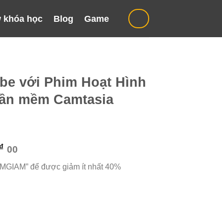
 khóa học
Blog
Game
ube với Phim Hoạt Hình
hần mềm Camtasia
Giá
₫
00
hiện
“MGIAM” để được giảm ít nhất 40%
tại
₫.
là:
299.000 ₫.