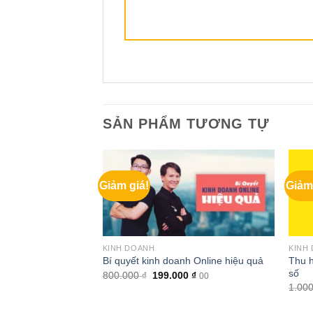
SẢN PHẨM TƯƠNG TỰ
Giảm giá!
Giảm
KINH DOANH
KINH
hệ thống kiếm tiền
Thu h
Bí quyết kinh doanh Online hiệu quả
ng
số
Giá
Giá
800.000
₫
199.000
₫
00
gốc
hiện
Giá
0
₫
1.00
00
là:
tại
hiện
800.000 ₫.
là:
tại