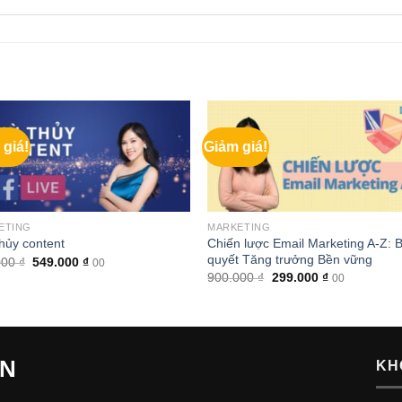
 giá!
Giảm giá!
ETING
MARKETING
Chiến lược Email Marketing A-Z: B
hủy content
quyết Tăng trưởng Bền vững
Giá
Giá
000
₫
549.000
₫
00
gốc
hiện
Giá
Giá
900.000
₫
299.000
₫
00
là:
tại
gốc
hiện
700.000 ₫.
là:
là:
tại
549.000 ₫.
900.000 ₫.
là:
299.000 ₫.
ẾN
KH