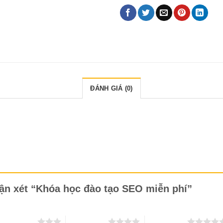
ĐÁNH GIÁ (0)
hận xét “Khóa học đào tạo SEO miễn phí”
 trên 5 sao
4 trên 5 sao
5 trên 5 sao