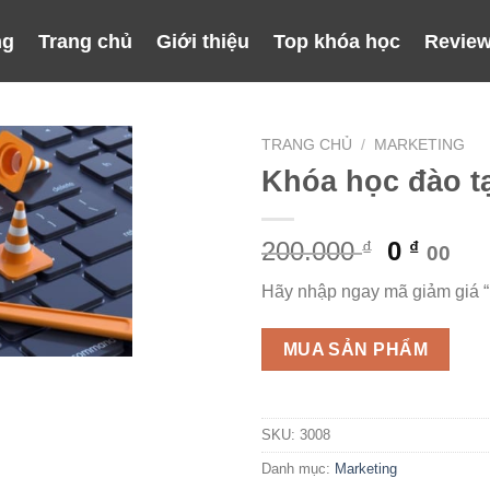
ng
Trang chủ
Giới thiệu
Top khóa học
Review
TRANG CHỦ
/
MARKETING
Khóa học đào t
Giá
Giá
200.000
0
₫
₫
00
gốc
hiện
Hãy nhập ngay mã giảm giá 
là:
tại
200.000 
là:
MUA SẢN PHẨM
0 ₫.
SKU:
3008
Danh mục:
Marketing