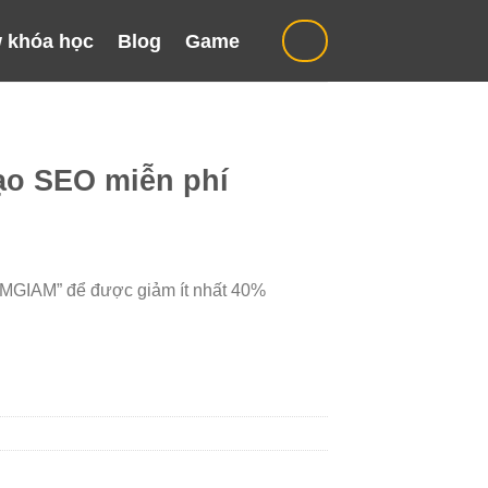
 khóa học
Blog
Game
ạo SEO miễn phí
“MGIAM” để được giảm ít nhất 40%
₫.