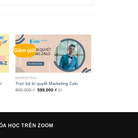
Giảm giá!
MARKETING
í
Trọn bộ bí quyết Marketing Zalo
Giá
Giá
800.000
₫
599.000
₫
00
gốc
hiện
là:
tại
800.000 ₫.
là:
599.000 ₫.
ÓA HỌC TRÊN ZOOM