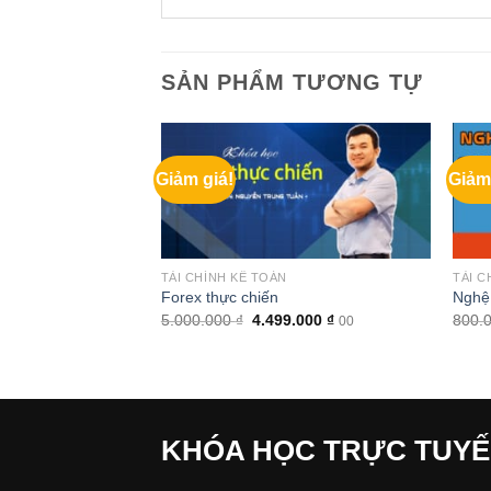
SẢN PHẨM TƯƠNG TỰ
Giảm giá!
Giảm
TÀI CHÍNH KẾ TOÁN
TÀI C
hị trường chứng
Forex thực chiến
Nghệ 
Giá
Giá
5.000.000
₫
4.499.000
₫
800.
00
gốc
hiện
Giá
0.000
₫
00
là:
tại
hiện
5.000.000 ₫.
là:
tại
4.499.000 ₫.
.000 ₫.
là:
2.000.000 ₫.
KHÓA HỌC TRỰC TUY