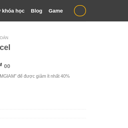
 khóa học
Blog
Game
TOÁN
cel
Giá
₫
00
hiện
“MGIAM” để được giảm ít nhất 40%
tại
₫.
là:
549.000 ₫.