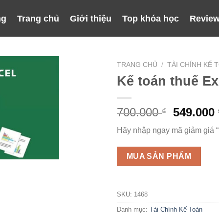
ng
Trang chủ
Giới thiệu
Top khóa học
Review
TRANG CHỦ
/
TÀI CHÍNH KẾ 
Kế toán thuế Ex
Giá
700.000
549.000
₫
gốc
Hãy nhập ngay mã giảm giá 
là:
700.000 
MUA SẢN PHẨM
SKU:
1468
Danh mục:
Tài Chính Kế Toán