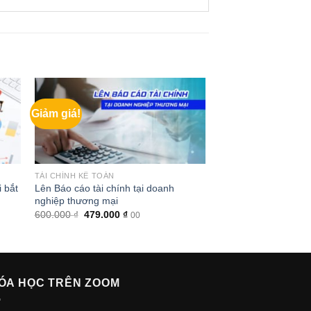
Giảm giá!
TÀI CHÍNH KẾ TOÁN
 bắt
Lên Báo cáo tài chính tại doanh
nghiệp thương mại
Giá
Giá
600.000
₫
479.000
₫
00
gốc
hiện
là:
tại
600.000 ₫.
là:
479.000 ₫.
ÓA HỌC TRÊN ZOOM