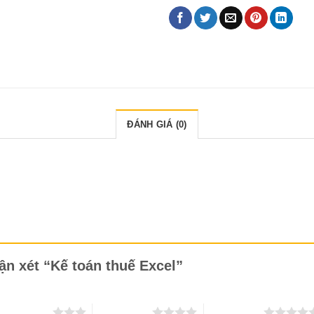
ĐÁNH GIÁ (0)
ận xét “Kế toán thuế Excel”
 trên 5 sao
4 trên 5 sao
5 trên 5 sao