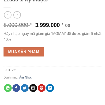
Giá
Giá
8.000.000
3.999.000
₫
₫
00
gốc
hiện
Hãy nhập ngay mã giảm giá “MGIAM” để được giảm ít nhất
là:
tại
40%
8.000.000 ₫.
là:
3.999.000 ₫.
MUA SẢN PHẨM
SKU:
2216
Danh mục:
Âm Nhạc