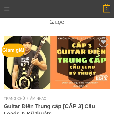
Skip
0
to
content
LỌC
Giảm giá!
TRANG CHỦ
/
ÂM NHẠC
Guitar Điện Trung cấp [CẤP 3] Câu
Leads & Kỹ thuậts