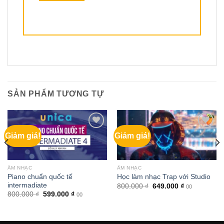
SẢN PHẨM TƯƠNG TỰ
Giảm giá!
Giảm giá!
ÂM NHẠC
ÂM NHẠC
Piano chuẩn quốc tế
Học làm nhạc Trap với Studio
intermadiate
Giá
Giá
800.000
₫
649.000
₫
00
gốc
hiện
Giá
Giá
800.000
₫
599.000
₫
00
là:
tại
gốc
hiện
800.000 ₫.
là:
là:
tại
649.000 ₫.
800.000 ₫.
là:
599.000 ₫.