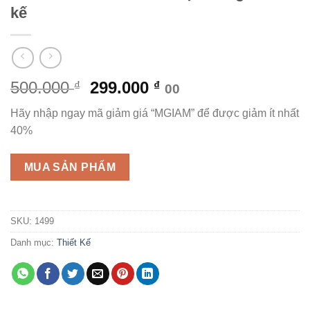
kế
Giá
Giá
500.000
299.000
₫
₫
00
gốc
hiện
Hãy nhập ngay mã giảm giá “MGIAM” để được giảm ít nhất
là:
tại
40%
500.000 ₫.
là:
299.000 ₫.
MUA SẢN PHẨM
SKU:
1499
Danh mục:
Thiết Kế