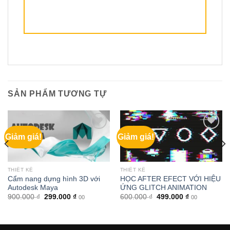
SẢN PHẨM TƯƠNG TỰ
Giảm giá!
Giảm giá!
THIẾT KẾ
THIẾT KẾ
Cẩm nang dựng hình 3D với
HỌC AFTER EFECT VỚI HIỆU
Autodesk Maya
ỨNG GLITCH ANIMATION
Giá
Giá
Giá
Giá
900.000
₫
299.000
₫
600.000
₫
499.000
₫
00
00
gốc
hiện
gốc
hiện
là:
tại
là:
tại
900.000 ₫.
là:
600.000 ₫.
là:
299.000 ₫.
499.000 ₫.