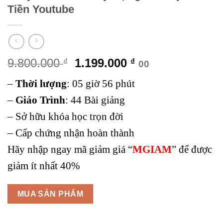
Tiền Youtube
Giá
Giá
9.800.000
1.199.000
₫
₫
00
gốc
hiện
–
Thời lượng
:
05 giờ 56 phút
là:
tại
9.800.000 ₫.
là:
–
Giáo Trình
:
44 Bài giảng
1.199.000 ₫.
– Sở hữu khóa học trọn đời
– Cấp chứng nhận hoàn thành
Hãy nhập ngay mã giảm giá “
MGIAM
” để được
giảm ít nhất 40%
MUA SẢN PHẨM