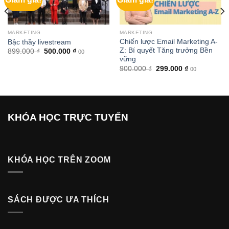
MARKETING
MARKETING
Chiến lược Email Marketing A-
Bậc thầy livestream
Z: Bí quyết Tăng trưởng Bền
Giá
Giá
899.000
₫
500.000
₫
00
gốc
hiện
vững
là:
tại
Giá
Giá
900.000
₫
299.000
₫
00
899.000 ₫.
là:
gốc
hiện
500.000 ₫.
là:
tại
₫.
900.000 ₫.
là:
299.000 ₫.
KHÓA HỌC TRỰC TUYẾN
KHÓA HỌC TRÊN ZOOM
SÁCH ĐƯỢC ƯA THÍCH