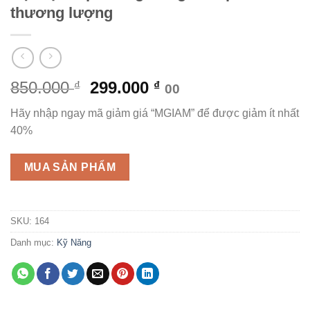
thương lượng
Giá
Giá
850.000
299.000
₫
₫
00
gốc
hiện
Hãy nhập ngay mã giảm giá “MGIAM” để được giảm ít nhất
là:
tại
40%
850.000 ₫.
là:
299.000 ₫.
MUA SẢN PHẨM
SKU:
164
Danh mục:
Kỹ Năng