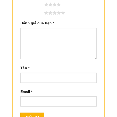
4 trên 5 sao
5 trên 5 sao
Đánh giá của bạn
*
Tên
*
Email
*