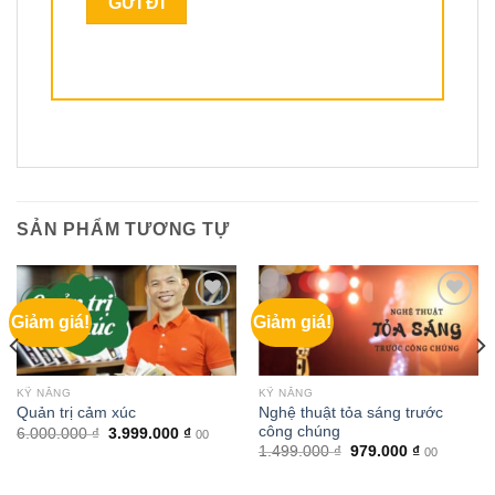
SẢN PHẨM TƯƠNG TỰ
Giảm giá!
Giảm giá!
KỸ NĂNG
KỸ NĂNG
Nghệ thuật tỏa sáng trước
Quản trị cảm xúc
công chúng
Giá
Giá
6.000.000
₫
3.999.000
₫
00
gốc
hiện
Giá
Giá
1.499.000
₫
979.000
₫
00
là:
tại
gốc
hiện
6.000.000 ₫.
là:
là:
tại
3.999.000 ₫.
1.499.000 ₫.
là: