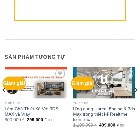
SẢN PHẨM TƯƠNG TỰ
Giảm giá!
Giảm giá!
THIẾT KẾ
THIẾT KẾ
Làm Chủ Thiết Kế Với 3DS
Ứng dụng Unreal Engine & 3ds
MAX và Vray
Max trong thiết kế Realtime
kiến trúc
Giá
Giá
900.000
₫
299.000
₫
00
gốc
hiện
Giá
Giá
1.100.000
₫
499.000
₫
00
là:
tại
gốc
hiện
900.000 ₫.
là:
là:
tại
299.000 ₫.
1.100.000 ₫.
là: