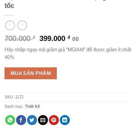
tốc
Giá
Giá
700.000
399.000
₫
₫
00
gốc
hiện
Hãy nhập ngay mã giảm giá “MGIAM” để được giảm ít nhất
là:
tại
40%
700.000 ₫.
là:
399.000 ₫.
MUA SẢN PHẨM
SKU:
1172
Danh mục:
Thiết Kế