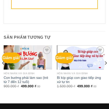
SẢN PHẨM TƯƠNG TỰ
Giảm giá!
Giảm giá!
HÔN NHÂN VÀ GIA ĐÌNH
HÔN NHÂN VÀ GIA ĐÌNH
Con bướng phải làm sao (trẻ
Bí kíp giúp con giao tiếp ứng
từ 7 đến 12 tuổi)
xử tự tin
Giá
Giá
Giá
Giá
900.000
₫
499.000
₫
1.500.000
₫
499.000
₫
00
00
gốc
hiện
gốc
hiện
là:
tại
là:
tại
900.000 ₫.
là:
1.500.000 ₫.
là:
₫.
499.000 ₫.
499.000 ₫.