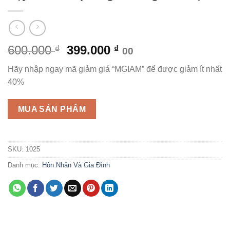
Giá
Giá
600.000
399.000
₫
₫
00
gốc
hiện
Hãy nhập ngay mã giảm giá “MGIAM” để được giảm ít nhất
là:
tại
40%
600.000 ₫.
là:
399.000 ₫.
MUA SẢN PHẨM
SKU:
1025
Danh mục:
Hôn Nhân Và Gia Đình