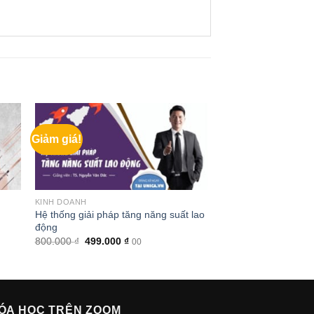
Giảm giá!
KINH DOANH
Hệ thống giải pháp tăng năng suất lao
động
Giá
Giá
800.000
₫
499.000
₫
00
gốc
hiện
là:
tại
800.000 ₫.
là:
499.000 ₫.
ÓA HỌC TRÊN ZOOM