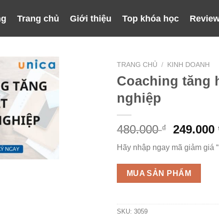
ng
Trang chủ
Giới thiệu
Top khóa học
Review
TRANG CHỦ
/
KINH DOANH
Coaching tăng 
nghiệp
Giá
480.000
249.000
₫
gốc
Hãy nhập ngay mã giảm giá 
là:
480.000 
MUA SẢN PHẨM
SKU:
3059