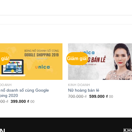
 giá!
Giảm giá!
 DOANH
KINH DOANH
 nổ doanh số cùng Google
Nữ hoàng bán lẻ
ping 2020
Giá
Giá
700.000
₫
599.000
₫
00
gốc
hiện
Giá
Giá
000
₫
399.000
₫
00
là:
tại
gốc
hiện
700.000 ₫.
là:
là:
tại
599.000 ₫.
600.000 ₫.
là:
399.000 ₫.
ẾN
KH