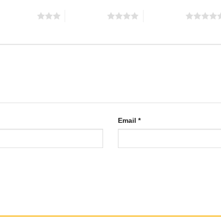
 trên 5 sao
4 trên 5 sao
5 trên 5 sao
Email
*