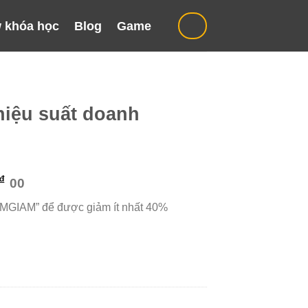
 khóa học
Blog
Game
hiệu suất doanh
Giá
₫
00
hiện
“MGIAM” để được giảm ít nhất 40%
tại
₫.
là:
249.000 ₫.