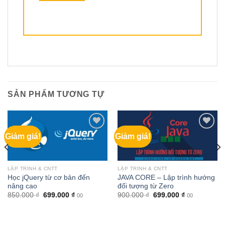
SẢN PHẨM TƯƠNG TỰ
Giảm giá!
Giảm giá!
LẬP TRÌNH & CNTT
LẬP TRÌNH & CNTT
Học jQuery từ cơ bản đến
JAVA CORE – Lập trình hướng
nâng cao
đối tượng từ Zero
Giá
Giá
Giá
Giá
850.000
₫
699.000
₫
900.000
₫
699.000
₫
00
00
gốc
hiện
gốc
hiện
là:
tại
là:
tại
850.000 ₫.
là:
900.000 ₫.
là:
699.000 ₫.
699.000 ₫.