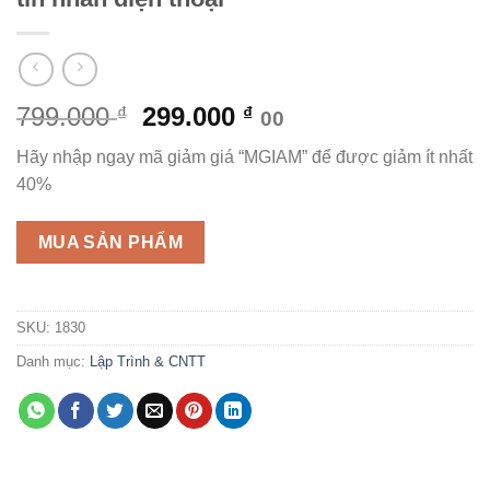
Giá
Giá
799.000
299.000
₫
₫
00
gốc
hiện
Hãy nhập ngay mã giảm giá “MGIAM” để được giảm ít nhất
là:
tại
40%
799.000 ₫.
là:
299.000 ₫.
MUA SẢN PHẨM
SKU:
1830
Danh mục:
Lập Trình & CNTT