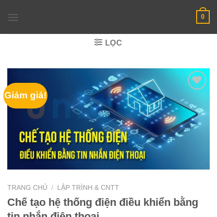
Skip
0
to
content
LỌC
Giảm giá!
TRANG CHỦ
/
LẬP TRÌNH & CNTT
Chế tạo hệ thống điện điều khiển bằng
tin nhắn điện thoại