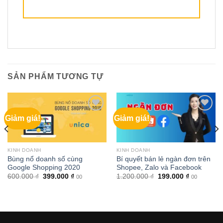
SẢN PHẨM TƯƠNG TỰ
Giảm giá!
Giảm giá!
KINH DOANH
KINH DOANH
Bùng nổ doanh số cùng
Bí quyết bán lẻ ngàn đơn trên
Google Shopping 2020
Shopee, Zalo và Facebook
Giá
Giá
Giá
Giá
600.000
₫
399.000
₫
1.200.000
₫
199.000
₫
00
00
gốc
hiện
gốc
hiện
là:
tại
là:
tại
600.000 ₫.
là:
1.200.000 ₫.
là:
399.000 ₫.
199.000 ₫.