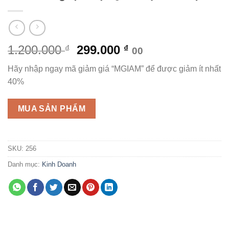
Giá
Giá
1.200.000
299.000
₫
₫
00
gốc
hiện
Hãy nhập ngay mã giảm giá “MGIAM” để được giảm ít nhất
là:
tại
40%
1.200.000 ₫.
là:
299.000 ₫.
MUA SẢN PHẨM
SKU:
256
Danh mục:
Kinh Doanh