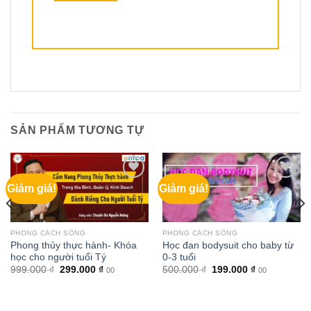
SẢN PHẨM TƯƠNG TỰ
Giảm giá!
Giảm giá!
PHONG CÁCH SỐNG
PHONG CÁCH SỐNG
Phong thủy thực hành- Khóa
Học đan bodysuit cho baby từ
học cho người tuổi Tý
0-3 tuổi
Giá
Giá
Giá
Giá
999.000
₫
299.000
₫
500.000
₫
199.000
₫
00
00
gốc
hiện
gốc
hiện
là:
tại
là:
tại
999.000 ₫.
là:
500.000 ₫.
là:
299.000 ₫.
199.000 ₫.