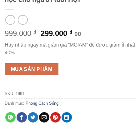
Giá
Giá
999.000
299.000
₫
₫
00
gốc
hiện
Hãy nhập ngay mã giảm giá “MGIAM” để được giảm ít nhất
là:
tại
40%
999.000 ₫.
là:
299.000 ₫.
MUA SẢN PHẨM
SKU:
1991
Danh mục:
Phong Cách Sống