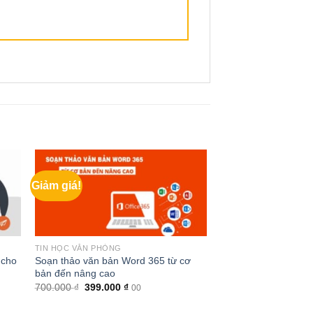
Giảm giá!
TIN HỌC VĂN PHÒNG
 cho
Soạn thảo văn bản Word 365 từ cơ
bản đến nâng cao
Giá
Giá
700.000
₫
399.000
₫
00
gốc
hiện
là:
tại