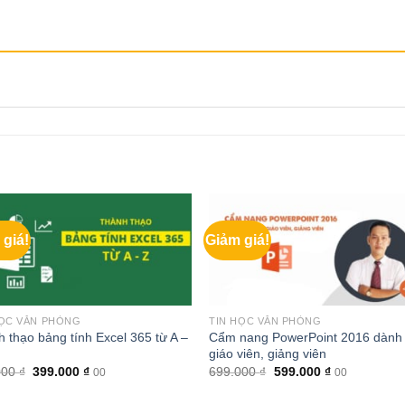
 giá!
Giảm giá!
HỌC VĂN PHÒNG
TIN HỌC VĂN PHÒNG
 thạo bảng tính Excel 365 từ A –
Cẩm nang PowerPoint 2016 dành
giáo viên, giảng viên
Giá
Giá
Giá
Giá
000
₫
399.000
₫
699.000
₫
599.000
₫
00
00
gốc
hiện
gốc
hiện
là:
tại
là:
tại