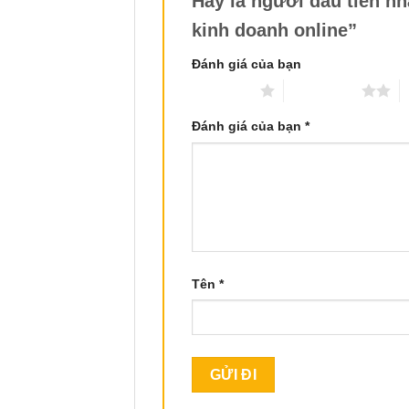
Hãy là người đầu tiên nh
kinh doanh online”
Đánh giá của bạn
1 trên 5 sao
2 trên 5 sao
3
Đánh giá của bạn
*
Tên
*