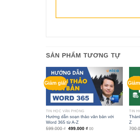
SẢN PHẨM TƯƠNG TỰ
Giảm giá!
Giảm
G
TIN HỌC VĂN PHÒNG
TIN 
c thi chứng chỉ MOS
Hướng dẫn soạn thảo văn bản với
Thành
Word 365 từ A-Z
Z
Giá
Giá
Giá
0
₫
599.000
₫
499.000
₫
700.
00
00
hiện
gốc
hiện
tại
là:
tại