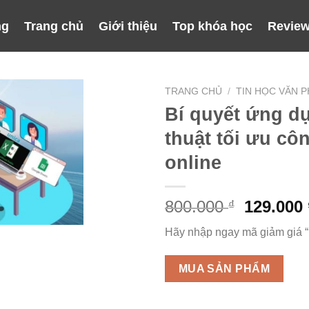
ng
Trang chủ
Giới thiệu
Top khóa học
Review
TRANG CHỦ
/
TIN HỌC VĂN 
Bí quyết ứng dụ
thuật tối ưu cô
online
Giá
800.000
129.000
₫
gốc
Hãy nhập ngay mã giảm giá 
là:
800.000 
MUA SẢN PHẨM