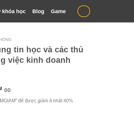
 khóa học
Blog
Game
PHÒNG
ng tin học và các thủ
ng việc kinh doanh
Giá
₫
00
hiện
“MGIAM” để được giảm ít nhất 40%
tại
₫.
là:
129.000 ₫.