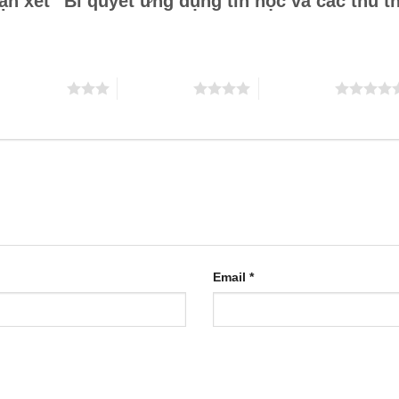
ận xét “Bí quyết ứng dụng tin học và các thủ th
 trên 5 sao
4 trên 5 sao
5 trên 5 sao
Email
*