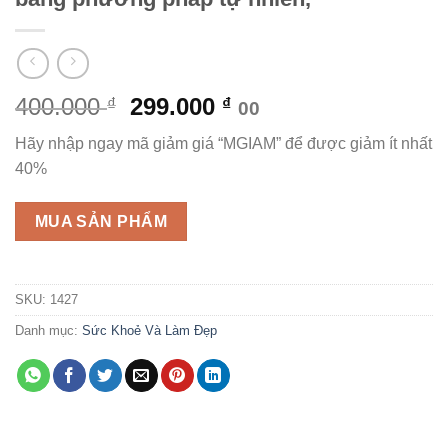
Giá
Giá
400.000
299.000
₫
₫
00
gốc
hiện
Hãy nhập ngay mã giảm giá “MGIAM” để được giảm ít nhất
là:
tại
40%
400.000 ₫.
là:
299.000 ₫.
MUA SẢN PHẨM
SKU:
1427
Danh mục:
Sức Khoẻ Và Làm Đẹp