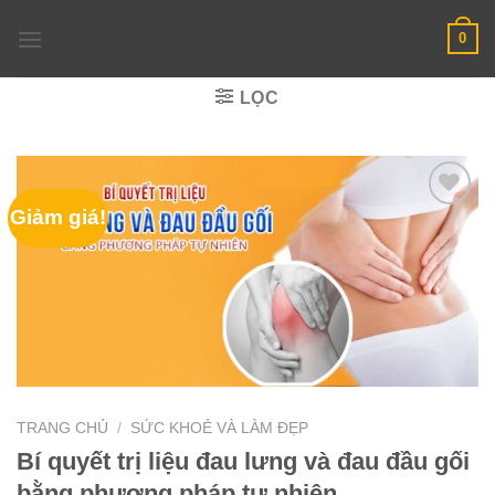
Skip
0
to
content
LỌC
Giảm giá!
TRANG CHỦ
/
SỨC KHOẺ VÀ LÀM ĐẸP
Bí quyết trị liệu đau lưng và đau đầu gối
bằng phương pháp tự nhiên,