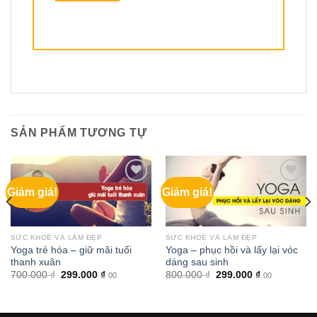
SẢN PHẨM TƯƠNG TỰ
Giảm giá!
Giảm giá!
SỨC KHOẺ VÀ LÀM ĐẸP
SỨC KHOẺ VÀ LÀM ĐẸP
Yoga trẻ hóa – giữ mãi tuổi
Yoga – phục hồi và lấy lại vóc
thanh xuân
dáng sau sinh
Giá
Giá
Giá
Giá
700.000
₫
299.000
₫
800.000
₫
299.000
₫
00
00
gốc
hiện
gốc
hiện
là:
tại
là:
tại
700.000 ₫.
là:
800.000 ₫.
là:
299.000 ₫.
299.000 ₫.