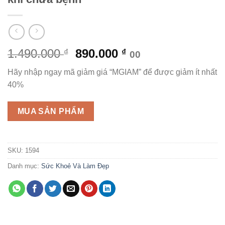
Giá
Giá
1.490.000
890.000
₫
₫
00
gốc
hiện
Hãy nhập ngay mã giảm giá “MGIAM” để được giảm ít nhất
là:
tại
40%
1.490.000 ₫.
là:
890.000 ₫.
MUA SẢN PHẨM
SKU:
1594
Danh mục:
Sức Khoẻ Và Làm Đẹp