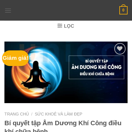
Skip
0
to
content
LỌC
Giảm giá!
TRANG CHỦ
/
SỨC KHOẺ VÀ LÀM ĐẸP
Bí quyết tập Âm Dương Khí Công điều
khí chữa bệnh