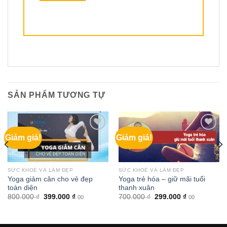
SẢN PHẨM TƯƠNG TỰ
Giảm giá!
Giảm giá!
SỨC KHOẺ VÀ LÀM ĐẸP
SỨC KHOẺ VÀ LÀM ĐẸP
Yoga giảm cân cho vẻ đẹp
Yoga trẻ hóa – giữ mãi tuổi
toàn diện
thanh xuân
Giá
Giá
Giá
Giá
800.000
₫
399.000
₫
700.000
₫
299.000
₫
00
00
gốc
hiện
gốc
hiện
là:
tại
là:
tại
800.000 ₫.
là:
700.000 ₫.
là:
399.000 ₫.
299.000 ₫.